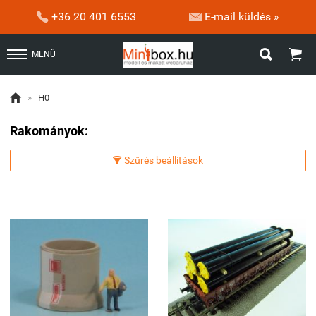


+36 20 401 6553
E-mail küldés »


MENÜ

»
H0
Rakományok:
Szűrés beállítások
