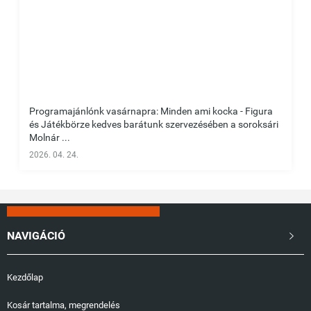
Programajánlónk vasárnapra: Minden ami kocka - Figura
és Játékbörze kedves barátunk szervezésében a soroksári
Molnár ...
2026. 04. 24.
NAVIGÁCIÓ

Kezdőlap
Kosár tartalma, megrendelés