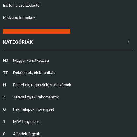
Elállok a szerződéstől
Kedvenc termékek
KATEGÓRIÁK

H0
Magyar vonatkozású
TT
Dekóderek, elektronikák
N
Festékek, ragasztók, szerszámok
Z
Tereptárgyak, rakományok
G
Fák, fűlapok, növényzet
1
MÁV fényjelzők
0
Ajándéktárgyak