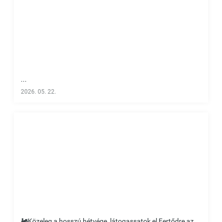
...
2026. 05. 22.
🚂Közeleg a hosszú hétvége, látogassatok el Fertődre az