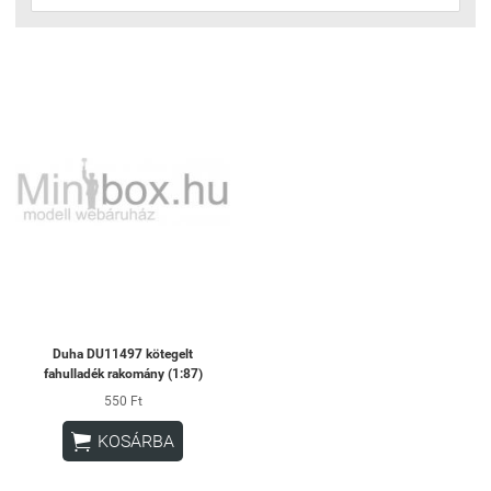
Duha DU11497 kötegelt
fahulladék rakomány (1:87)
550 Ft

KOSÁRBA