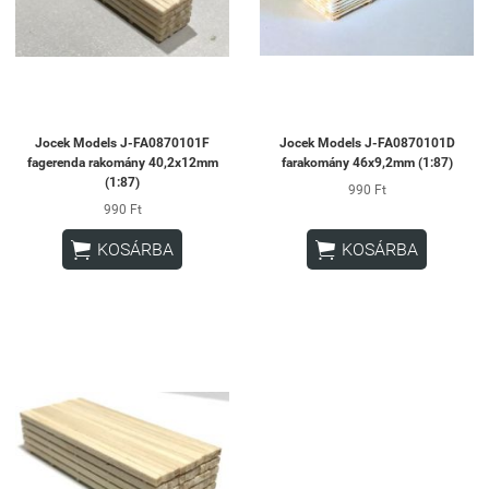
Jocek Models J-FA0870101F
Jocek Models J-FA0870101D
fagerenda rakomány 40,2x12mm
farakomány 46x9,2mm (1:87)
(1:87)
990 Ft
990 Ft


KOSÁRBA
KOSÁRBA