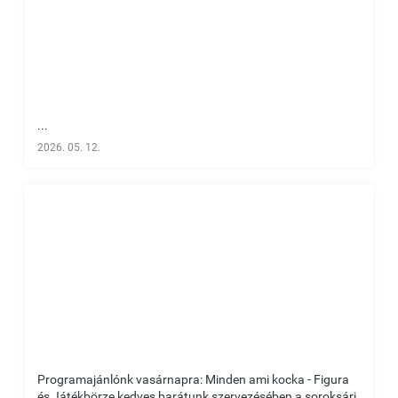
...
2026. 05. 12.
Programajánlónk vasárnapra: Minden ami kocka - Figura
és Játékbörze kedves barátunk szervezésében a soroksári