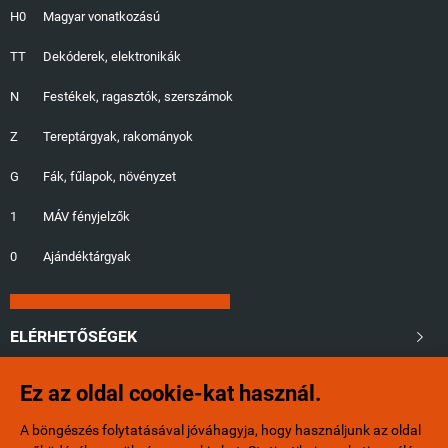
H0
Magyar vonatkozású
TT
Dekóderek, elektronikák
N
Festékek, ragasztók, szerszámok
Z
Tereptárgyak, rakományok
G
Fák, fűlapok, növényzet
1
MÁV fényjelzők
0
Ajándéktárgyak
ELÉRHETŐSÉGEK

Ez az oldal cookie-kat használ.
+36/20-401-6553
A böngészés folytatásával jóváhagyja, hogy használjunk az oldal
info@minibox.hu