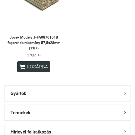
Jocek Models J-FA0870101B
fagerenda rakomány 57,5x28mm
(1:87)
1 750 Ft

KOSÁRBA
Gyártók

Termékek

Hírlevél feliratkozás
