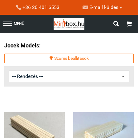


+36 20 401 6553
E-mail küldés »


MENÜ
Jocek Models:
Szűrés beállítások
