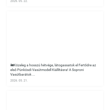
2026. 05. 22.
🚂Közeleg a hosszú hétvége, látogassatok el Fertődre az
első Pünkösdi Vasútmodell Kiállításra! A Soproni
Vasútbarátok ...
2026. 05. 21.