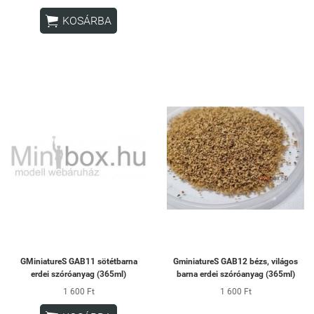

KOSÁRBA
GMiniatureS GAB11 sötétbarna
GminiatureS GAB12 bézs, világos
erdei szóróanyag (365ml)
barna erdei szóróanyag (365ml)
1 600 Ft
1 600 Ft