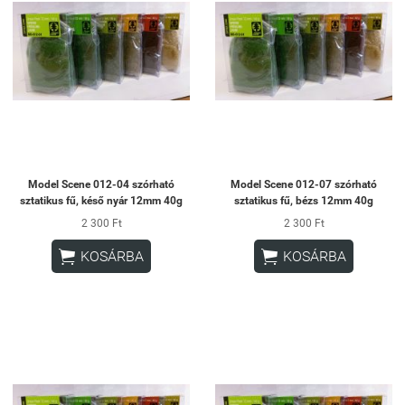
Model Scene 012-04 szórható
Model Scene 012-07 szórható
sztatikus fű, késő nyár 12mm 40g
sztatikus fű, bézs 12mm 40g
2 300 Ft
2 300 Ft


KOSÁRBA
KOSÁRBA