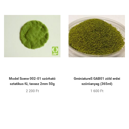
Model Scene 002-01 szórható
GminiatureS GAB01 zöld erdei
sztatikus fű, tavasz 2mm 50g
szóróanyag (365ml)
2 200 Ft
1 600 Ft