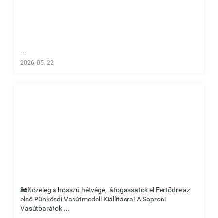
...
2026. 05. 22.
🚂Közeleg a hosszú hétvége, látogassatok el Fertődre az
első Pünkösdi Vasútmodell Kiállításra! A Soproni
Vasútbarátok ...