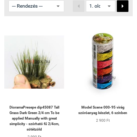


DioramaPresepe dip45087 Tall
Model Scene 000-95 virág
Grass Dark Green 2/4 cm To be
szóróanyag készlet, 6 színben
applied Manually with great
2 900 Ft
simplicity - szórható fű 2/4cm,
sötétzöld
2 990 Ft