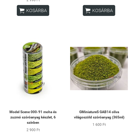


KOSÁRBA
KOSÁRBA
Model Scene 000-91 moha és
GMiniatureS GAB14 olíva
zuzmó szóróanyag készlet, 6
világoszöld szóróanyag (365ml)
színben
1 600 Ft
2 900 Ft