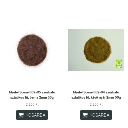
Model Scene 002-05 szórható
Model Scene 002-04 szórható
sztatikus fű, barna 2mm 50g
sztatikus fű, késő nyár 2mm 50g
2 200 Ft
2 200 Ft


KOSÁRBA
KOSÁRBA