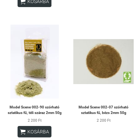

KOSÁRBA
Model Scene 002-90 szórható
Model Scene 002-07 szórható
sztatikus fű, téli száraz 2mm 50g
sztatikus fű, bézs 2mm 50g
2 200 Ft
2 200 Ft

KOSÁRBA