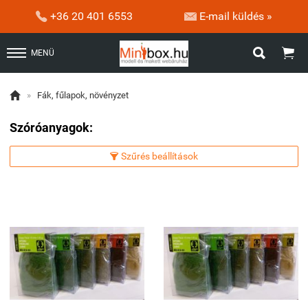


+36 20 401 6553
E-mail küldés »


MENÜ

»
Fák, fűlapok, növényzet
Szóróanyagok:
Szűrés beállítások
