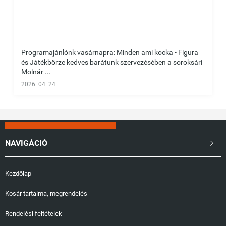
Programajánlónk vasárnapra: Minden ami kocka - Figura
és Játékbörze kedves barátunk szervezésében a soroksári
Molnár ...
2026. 04. 24.
NAVIGÁCIÓ

Kezdőlap
Kosár tartalma, megrendelés
Rendelési feltételek