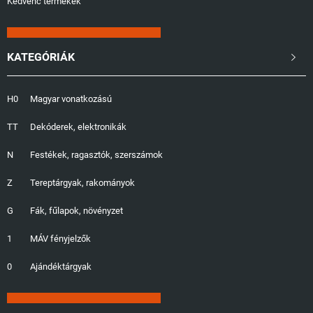
Kedvenc termékek
KATEGÓRIÁK

H0
Magyar vonatkozású
TT
Dekóderek, elektronikák
N
Festékek, ragasztók, szerszámok
Z
Tereptárgyak, rakományok
G
Fák, fűlapok, növényzet
1
MÁV fényjelzők
0
Ajándéktárgyak