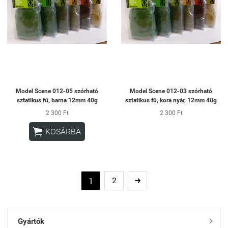
Model Scene 012-05 szórható
Model Scene 012-03 szórható
sztatikus fű, barna 12mm 40g
sztatikus fű, kora nyár, 12mm 40g
2 300 Ft
2 300 Ft

KOSÁRBA
2
1

Gyártók
