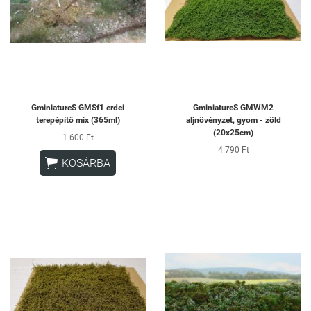
GminiatureS GMSf1 erdei
GminiatureS GMWM2
terepépítő mix (365ml)
aljnövényzet, gyom - zöld
(20x25cm)
1 600 Ft
4 790 Ft

KOSÁRBA