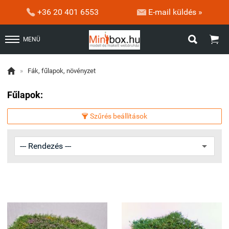


+36 20 401 6553
E-mail küldés »


MENÜ

»
Fák, fűlapok, növényzet
Fűlapok:
Szűrés beállítások
