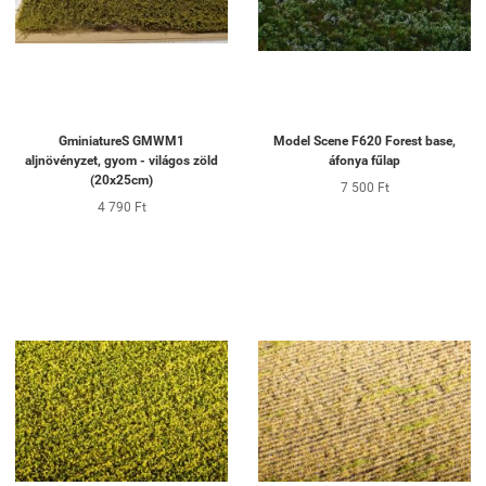
GminiatureS GMWM1
Model Scene F620 Forest base,
aljnövényzet, gyom - világos zöld
áfonya fűlap
(20x25cm)
7 500 Ft
4 790 Ft