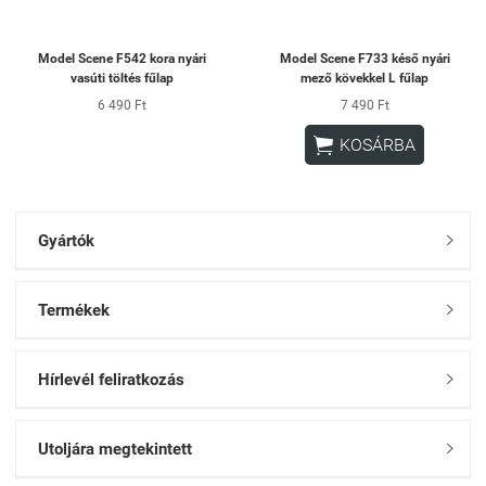
Model Scene F542 kora nyári
Model Scene F733 késő nyári
vasúti töltés fűlap
mező kövekkel L fűlap
6 490 Ft
7 490 Ft

KOSÁRBA
Gyártók

Termékek

Hírlevél feliratkozás

Utoljára megtekintett
