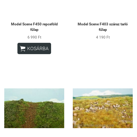
Model Scene F450 repceföld
Model Scene F403 száraz tarló
fűlap
fűlap
6 990 Ft
4 190 Ft

KOSÁRBA