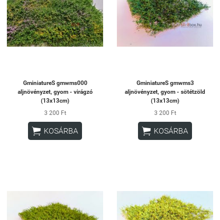
GminiatureS gmwms000
GminiatureS gmwms3
aljnövényzet, gyom - virágzó
aljnövényzet, gyom - sötétzöld
(13x13cm)
(13x13cm)
3 200 Ft
3 200 Ft


KOSÁRBA
KOSÁRBA