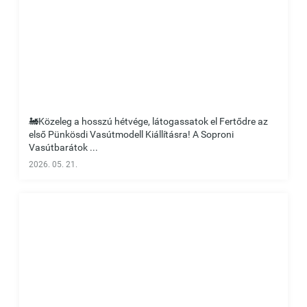
🚂Közeleg a hosszú hétvége, látogassatok el Fertődre az
első Pünkösdi Vasútmodell Kiállításra! A Soproni
Vasútbarátok ...
2026. 05. 21.