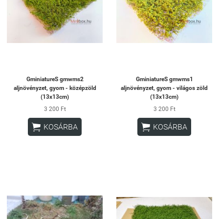
GminiatureS gmwms2
GminiatureS gmwms1
aljnövényzet, gyom - középzöld
aljnövényzet, gyom - világos zöld
(13x13cm)
(13x13cm)
3 200 Ft
3 200 Ft


KOSÁRBA
KOSÁRBA