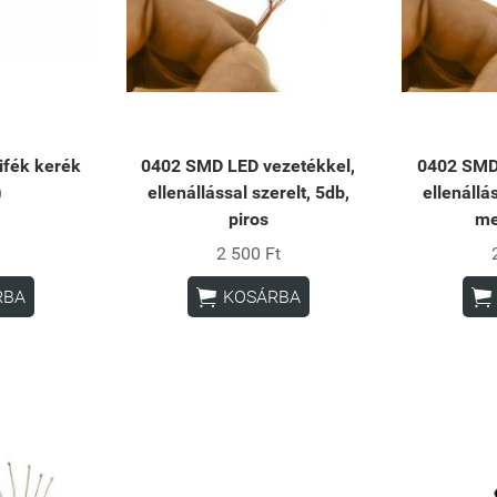
ifék kerék
0402 SMD LED vezetékkel,
0402 SMD
)
ellenállással szerelt, 5db,
ellenállá
piros
me
2 500 Ft


RBA
KOSÁRBA