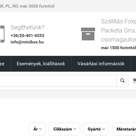
K, PL, RO: már 3000 forinttól
Szállítás Fox


Segíthetünk?
Packeta Gro
+36/20-401-6553
csomagauto
info@minibox.hu
már 1500 forinttó
ze
Események, kiállítások
Vásárlási információk

Ár
Cikkszám
Gyártó
Méretará


