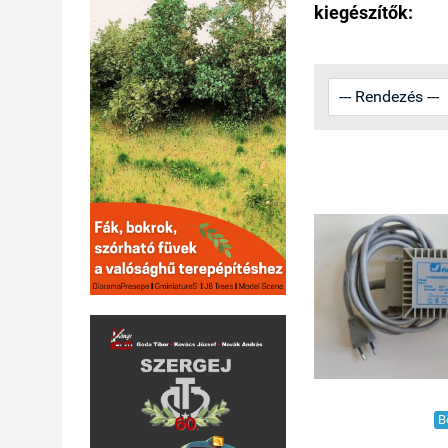
kiegészítők:
B