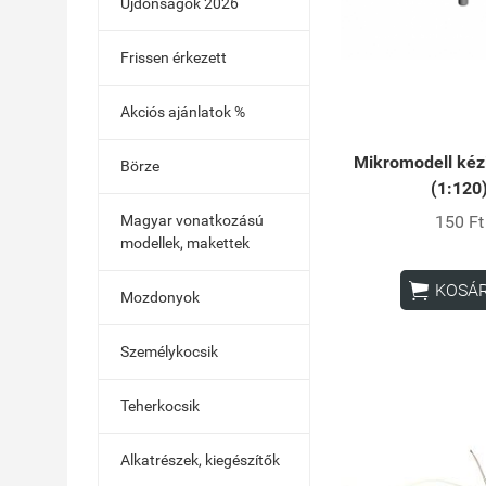
Újdonságok 2026
Frissen érkezett
Akciós ajánlatok %
Mikromodell kéz
Börze
(1:120
150 Ft
Magyar vonatkozású
modellek, makettek

KOSÁ
Mozdonyok
Személykocsik
Teherkocsik
Alkatrészek, kiegészítők