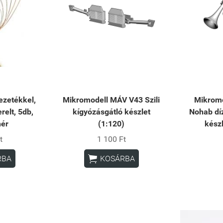
zetékkel,
Mikromodell MÁV V43 Szili
Mikrom
relt, 5db,
kígyózásgátló készlet
Nohab dí
hér
(1:120)
készl
t
1 100 Ft

RBA
KOSÁRBA