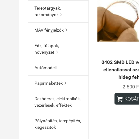
Tereptárgyak,
rakományok

MÁV fényjelzők

Fák, fűlapok,
növényzet

0402 SMD LED ve
Autómodell
ellenállással sze
hideg fe
Papírmakettek

2 500 F

KOSÁ
Dekóderek, elektronikák,
vezérlések, effektek
Pályaépítés, terepépítés,
kiegészítők