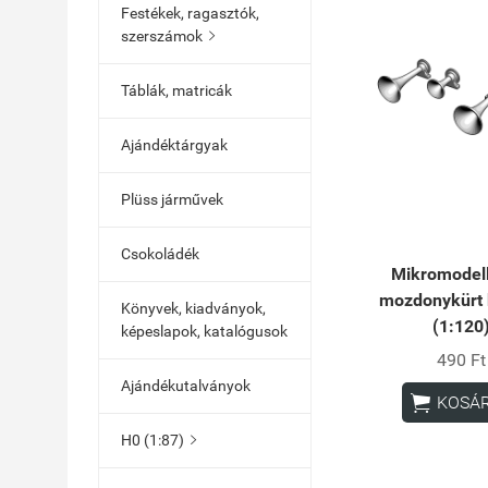
Festékek, ragasztók,
szerszámok

Táblák, matricák
Ajándéktárgyak
Plüss járművek
Csokoládék
Mikromodel
mozdonykürt 
Könyvek, kiadványok,
(1:120
képeslapok, katalógusok
490 Ft
Ajándékutalványok

KOSÁ
H0 (1:87)
