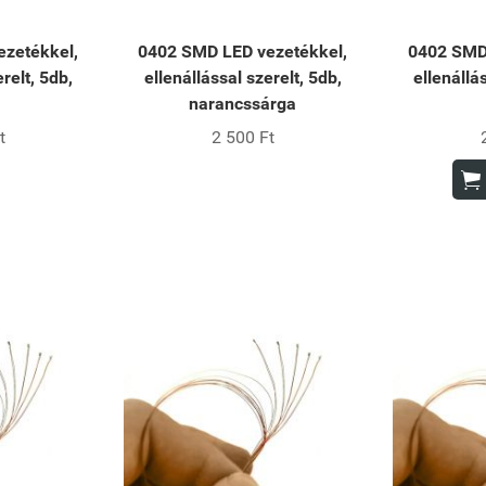
zetékkel,
0402 SMD LED vezetékkel,
0402 SMD
relt, 5db,
ellenállással szerelt, 5db,
ellenállá
narancssárga
t
2 500 Ft
