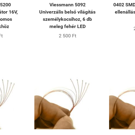
 5200
Viessmann 5092
0402 SMD
tor 16V,
Univerzális belső világítás
ellenállá
romos
személykocsihoz, 6 db
khöz
meleg fehér LED
Ft
2 500 Ft