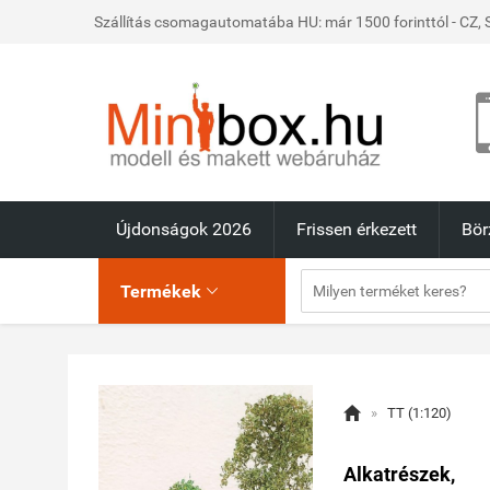
Szállítás csomagautomatába HU: már 1500 forinttól - CZ, S
Újdonságok 2026
Frissen érkezett
Bör
Termékek


»
TT (1:120)
Alkatrészek,