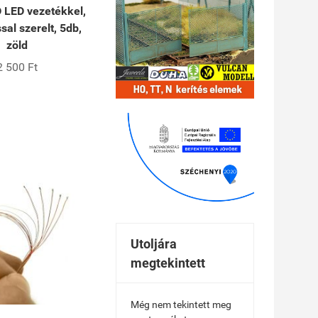
 LED vezetékkel,
ssal szerelt, 5db,
zöld
2 500 Ft
Utoljára
megtekintett
Még nem tekintett meg