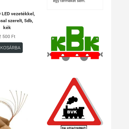
egy terméket sem.
 LED vezetékkel,
ssal szerelt, 5db,
kék
2 500 Ft
KOSÁRBA