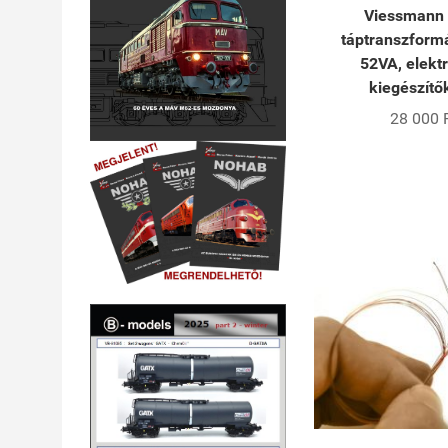
Viessmann
táptranszformá
52VA, elekt
kiegészítő
28 000 