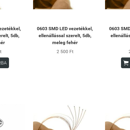
zetékkel,
0603 SMD LED vezetékkel,
0603 SMD
relt, 5db,
ellenállással szerelt, 5db,
ellenállá
hér
meleg fehér
t
2 500 Ft

RBA