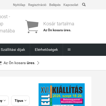

Nyitólap
Regisztráció
Belépés
Kapcsolat
post -

up
Kosár tartalma
matába
Az Ön kosara
üres
.
l
Szállítási díjak
Elérhetőségek



Az Ön kosara
üres
.
ny
Típus

