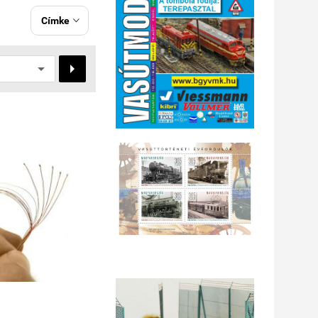
Címke

