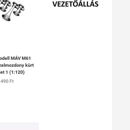
odell MÁV M61
zelmozdony kürt
et 1 (1:120)
490 Ft