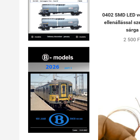
0402 SMD LED ve
ellenállással sze
sárga
2 500 F