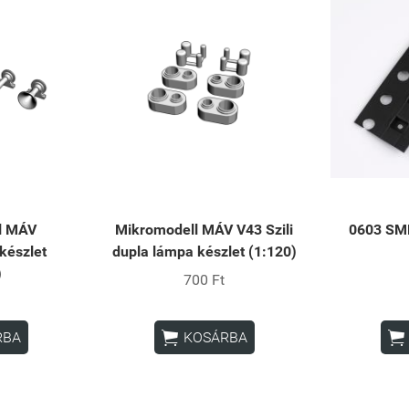
l MÁV
Mikromodell MÁV V43 Szili
0603 SMD
készlet
dupla lámpa készlet (1:120)
)
700 Ft


RBA
KOSÁRBA