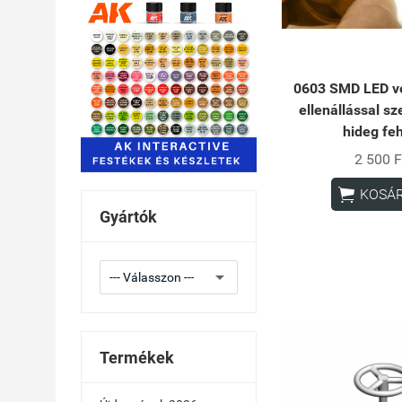
0603 SMD LED ve
ellenállással sze
hideg fe
2 500 F

KOSÁ
Gyártók
Termékek