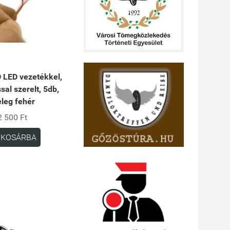
 LED vezetékkel,
ssal szerelt, 5db,
leg fehér
2 500 Ft
KOSÁRBA