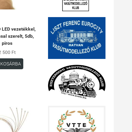
 LED vezetékkel,
ssal szerelt, 5db,
piros
2 500 Ft
KOSÁRBA