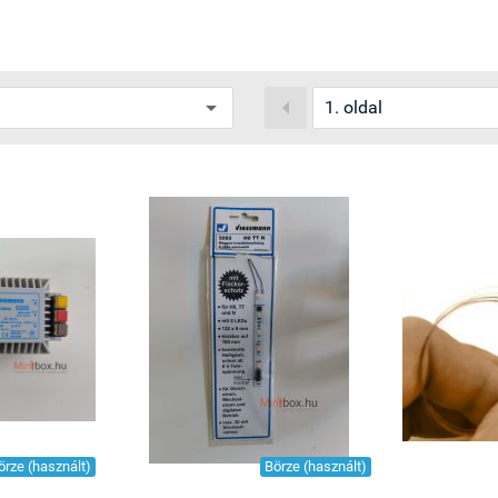

örze (használt)
Börze (használt)