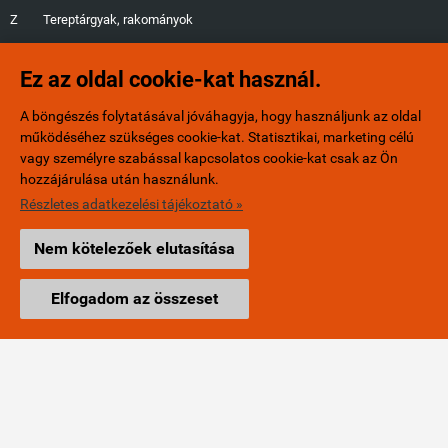
Z
Tereptárgyak, rakományok
G
Fák, fűlapok, növényzet
Ez az oldal cookie-kat használ.
1
MÁV fényjelzők
A böngészés folytatásával jóváhagyja, hogy használjunk az oldal
működéséhez szükséges cookie-kat. Statisztikai, marketing célú
0
Ajándéktárgyak
vagy személyre szabással kapcsolatos cookie-kat csak az Ön
hozzájárulása után használunk.
Részletes adatkezelési tájékoztató »
ELÉRHETŐSÉGEK

Nem kötelezőek elutasítása
+36/20-401-6553
Elfogadom az összeset
info@minibox.hu