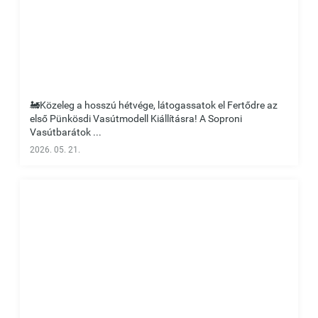
🚂Közeleg a hosszú hétvége, látogassatok el Fertődre az
első Pünkösdi Vasútmodell Kiállításra! A Soproni
Vasútbarátok ...
2026. 05. 21.