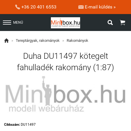


+36 20 401 6553
E-mail küldés »


MENÜ

»
Tereptárgyak, rakományok
»
Rakományok
Duha DU11497 kötegelt
fahulladék rakomány (1:87)
Cikkszám:
DU11497