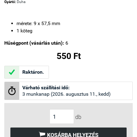
Gyártó:
Duha
mérete: 9 x 57,5 mm
1 köteg
Hűségpont (vásárlás után):
6
550 Ft

Raktáron.
Várható szállítási idő:

3 munkanap (2026. augusztus 11., kedd)
db

KOSÁRBA HELYEZÉS