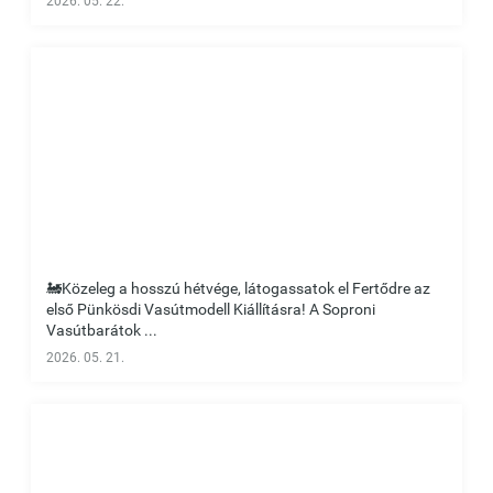
2026. 05. 22.
🚂Közeleg a hosszú hétvége, látogassatok el Fertődre az
első Pünkösdi Vasútmodell Kiállításra! A Soproni
Vasútbarátok ...
2026. 05. 21.