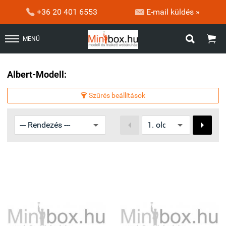


+36 20 401 6553
E-mail küldés »


MENÜ
Albert-Modell:
Szűrés beállítások


