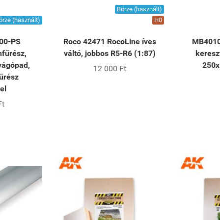
Börze (használt)
örze (használt)
H0
200-PS
Roco 42471 RocoLine íves
MB4010 
nfűrész,
váltó, jobbos R5-R6 (1:87)
keresz
vágópad,
250x
12 000 Ft
űrész
el
Ft