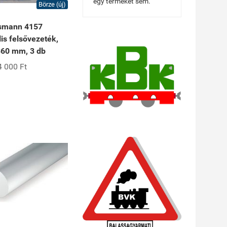
egy terméket sem.
Börze (új)
smann 4157
is felsővezeték,
60 mm, 3 db
4 000 Ft