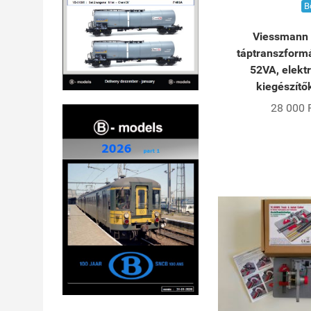
B
Viessmann
táptranszformá
52VA, elekt
kiegészítő
28 000 