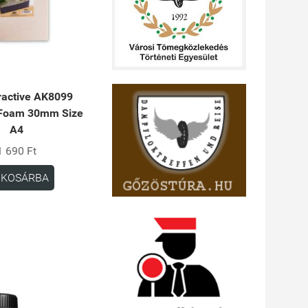
ractive AK8099
 Foam 30mm Size
A4
1 690 Ft
KOSÁRBA