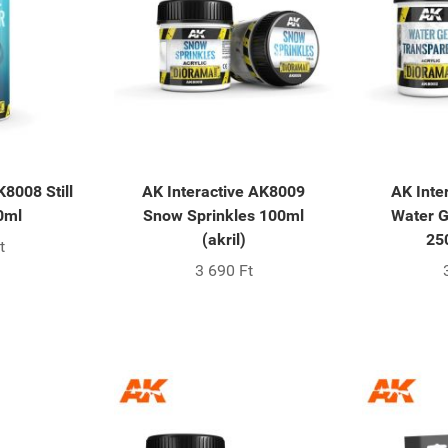
K8008 Still
AK Interactive AK8009
AK Inte
0ml
Snow Sprinkles 100ml
Water G
(akril)
250
t
3 690 Ft