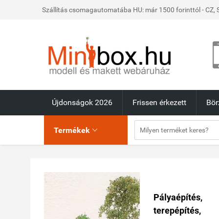
Szállítás csomagautomatába HU: már 1500 forinttól - CZ, S
Újdonságok 2026
Frissen érkezett
Bör
Termékek

Pályaépítés,
terepépítés,