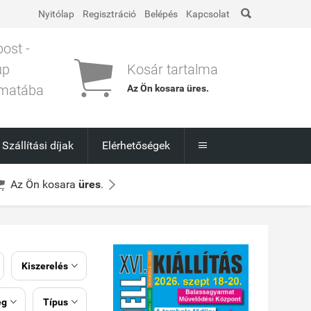

Nyitólap
Regisztráció
Belépés
Kapcsolat
post -

up
Kosár tartalma
matába
Az Ön kosara
üres
.
l
Szállítási díjak
Elérhetőségek



Az Ön kosara
üres
.
Kiszerelés

ég
Típus

