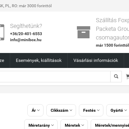
K, PL, RO: már 3000 forinttól
Szállítás Fox


Segíthetünk?
Packeta Gro
+36/20-401-6553
csomagauto
info@minibox.hu
már 1500 forinttó
ze
Események, kiállítások
Vásárlási információk

Ár
Cikkszám
Festés
Gyártó




Méretarány
Méretek
Méretek/mennyis

