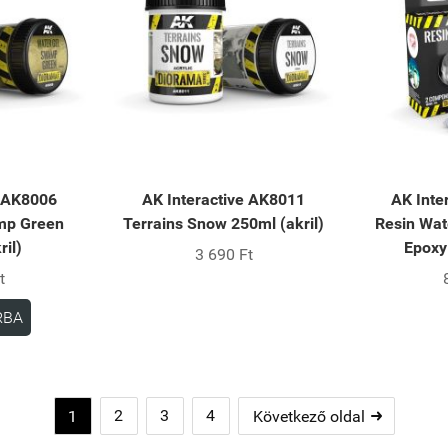
e AK8006
AK Interactive AK8011
AK Inte
mp Green
Terrains Snow 250ml (akril)
Resin Wat
ril)
Epoxy
3 690 Ft
t
RBA
2
3
4
1
Következő oldal
