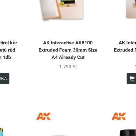
irol kör
AK Interactive AK8100
AK Inte
etű rúd
Extruded Foam 30mm Size
Extruded
m 1db
A4 Already Cut
1 790 Ft

RBA