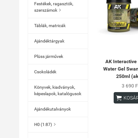
Festékek, ragasztók,
szerszámok

Táblák, matricák
Ajándéktárgyak
Plüss járművek
AK Interactiv
Water Gel Swa
Csokoládék
250ml (ak
3 690 F
Könyvek, kiadványok,
képeslapok, katalógusok

KOSÁ
Ajándékutalványok
H0 (1:87)
