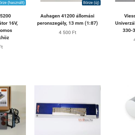
örze (használt)
Börze (új)
 5200
Auhagen 41200 állomási
Vies
tor 16V,
peronszegély, 13 mm (1:87)
Univerzál
romos
330-3
4 500 Ft
khöz
Ft