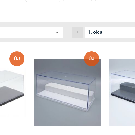

ÚJ
ÚJ