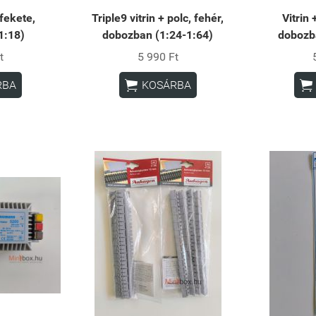
 fekete,
Triple9 vitrin + polc, fehér,
Vitrin 
1:18)
dobozban (1:24-1:64)
dobozb
t
5 990 Ft


RBA
KOSÁRBA