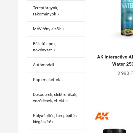
Tereptárgyak,
rakományok

MÁV fényjelzők

Fák, fűlapok,
növényzet

AK Interactive A
Water 25
Autómodell
3 990 F
Papírmakettek

Dekóderek, elektronikák,
vezérlések, effektek
Pályaépítés, terepépítés,
kiegészítők