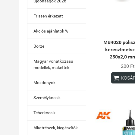
Újdonságok 2026
Frissen érkezett
Akciós ajánlatok %
MB4020 poliszt
Börze
keresztmetsz
250x2,0 m
Magyar vonatkozású
200 Ft
modellek, makettek

KOSÁ
Mozdonyok
Személykocsik
Teherkocsik
Alkatrészek, kiegészítők