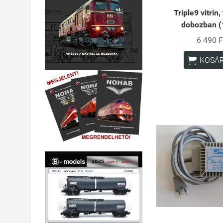
Triple9 vitrin,
dobozban (
6 490 F

KOSÁ