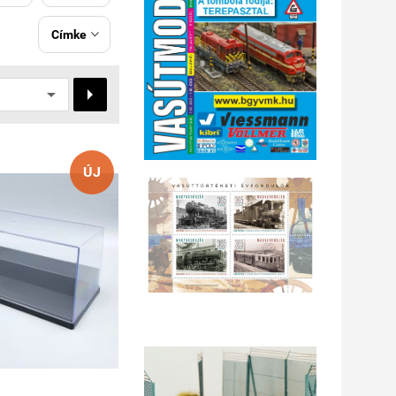
Címke


ÚJ