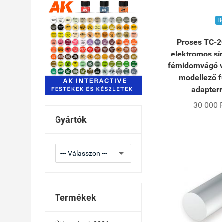
B
Proses TC-
elektromos sí
fémidomvágó 
modellező f
adapterr
30 000 
Gyártók
Termékek