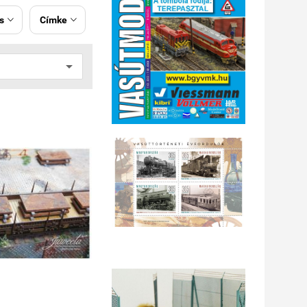
s
Címke

