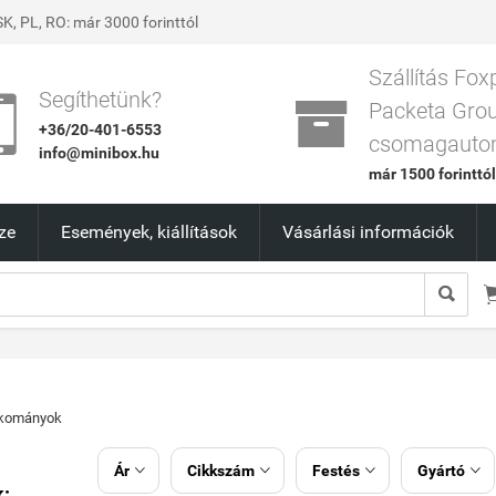
K, PL, RO: már 3000 forinttól
Szállítás Fox


Segíthetünk?
Packeta Gro
+36/20-401-6553
csomagauto
info@minibox.hu
már 1500 forinttó
ze
Események, kiállítások
Vásárlási információk

kományok
Ár
Cikkszám
Festés
Gyártó




: