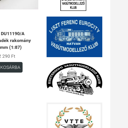
 DU11190/A
adék rakomány
mm (1:87)
2 290 Ft
KOSÁRBA