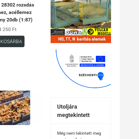
 28302 rozsdás
ez, acéllemez
ny 20db (1:87)
4 250 Ft
KOSÁRBA
Utoljára
megtekintett
Még nem tekintett meg