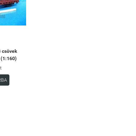
 csövek
 (1:160)
t
RBA