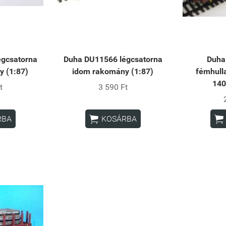
égcsatorna
Duha DU11566 légcsatorna
Duha
 (1:87)
idom rakomány (1:87)
fémhull
140
t
3 590 Ft


RBA
KOSÁRBA