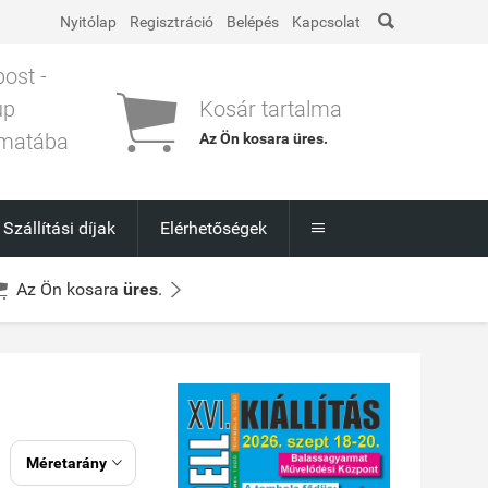

Nyitólap
Regisztráció
Belépés
Kapcsolat
post -

up
Kosár tartalma
matába
Az Ön kosara
üres
.
l
Szállítási díjak
Elérhetőségek



Az Ön kosara
üres
.
Méretarány
