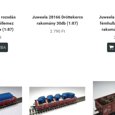
 rozsdás
Juweela 28166 Dróttekercs
Juweela
éllemez
rakomány 30db (1:87)
fémhull
 (1:87)
rakomá
2 790 Ft
t

RBA