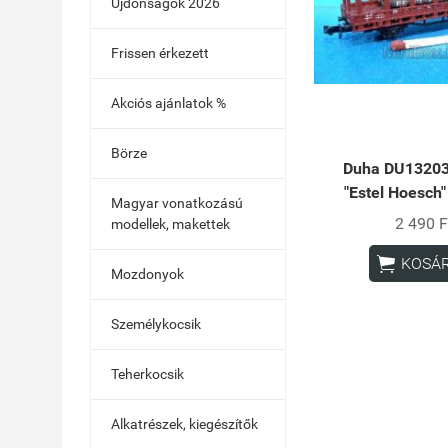
Újdonságok 2026
Frissen érkezett
Akciós ajánlatok %
Börze
Duha DU13203
"Estel Hoesch"
Magyar vonatkozású
2 490 F
modellek, makettek

KOSÁ
Mozdonyok
Személykocsik
Teherkocsik
Alkatrészek, kiegészítők