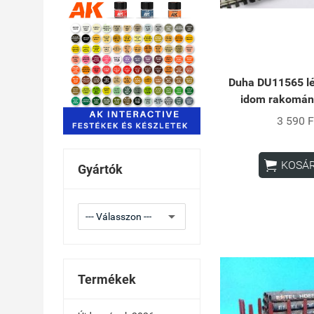
Duha DU11565 l
idom rakomány
3 590 F

KOSÁ
Gyártók
Termékek