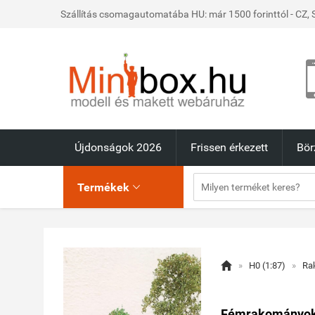
Szállítás csomagautomatába HU: már 1500 forinttól - CZ, S
Újdonságok 2026
Frissen érkezett
Bör
Termékek


»
H0 (1:87)
»
Ra
Fémrakományok