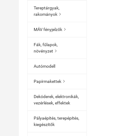
Tereptárgyak,
rakományok

MÁV fényjelzők

Fák, fűlapok,
növényzet

Autómodell
Papírmakettek

Dekóderek, elektronikák,
vezérlések, effektek
Pályaépítés, terepépítés,
kiegészítők