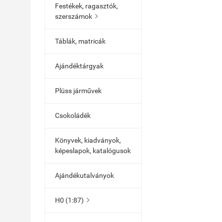
Festékek, ragasztók,
szerszámok

Táblák, matricák
Ajándéktárgyak
Plüss járművek
Csokoládék
Könyvek, kiadványok,
képeslapok, katalógusok
Ajándékutalványok
H0 (1:87)
