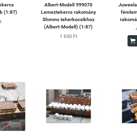
ekercs
Albert-Modell 999070
Juweela
 (1:87)
Lemeztekercs rakomány
fémlem
Shmms teherkocsikhoz
rakomá
t
(Albert-Modell) (1:87)
1 650 Ft
