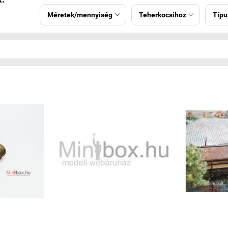
Méretek/mennyiség
Teherkocsihoz
Típu

