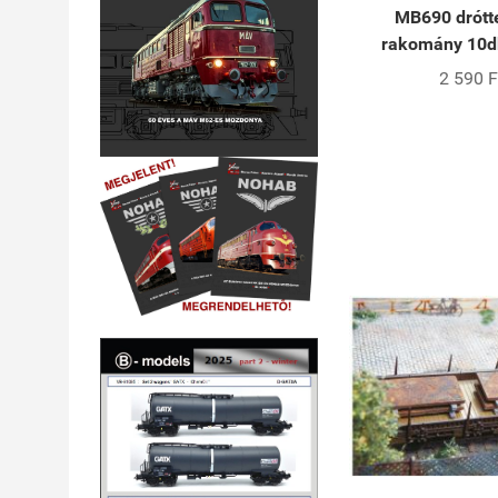
MB690 drótt
rakomány 10db
2 590 F