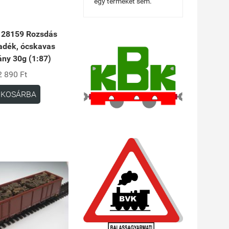
egy terméket sem.
 28159 Rozsdás
adék, ócskavas
ny 30g (1:87)
2 890 Ft
KOSÁRBA