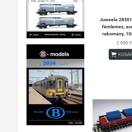
Juweela 28301
fémlemez, ac
rakomány, 10x
2 990 F

KOSÁ