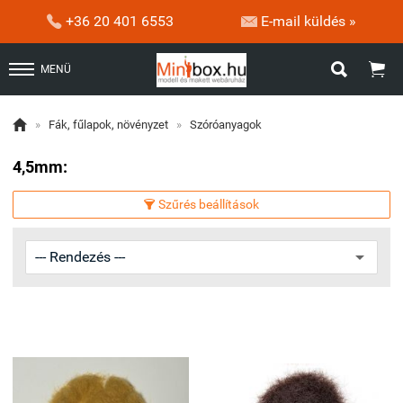


+36 20 401 6553
E-mail küldés »


MENÜ

»
Fák, fűlapok, növényzet
»
Szóróanyagok
4,5mm:
Szűrés beállítások
