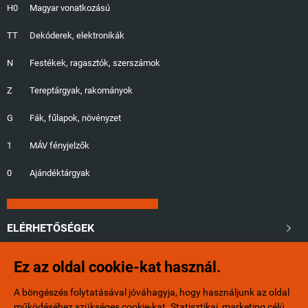
H0
Magyar vonatkozású
TT
Dekóderek, elektronikák
N
Festékek, ragasztók, szerszámok
Z
Tereptárgyak, rakományok
G
Fák, fűlapok, növényzet
1
MÁV fényjelzők
0
Ajándéktárgyak
ELÉRHETŐSÉGEK

Ez az oldal cookie-kat használ.
+36/20-401-6553
A böngészés folytatásával jóváhagyja, hogy használjunk az oldal
info@minibox.hu
működéséhez szükséges cookie-kat. Statisztikai, marketing célú