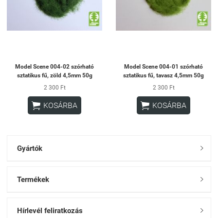
Model Scene 004-02 szórható
Model Scene 004-01 szórható
sztatikus fű, zöld 4,5mm 50g
sztatikus fű, tavasz 4,5mm 50g
2 300 Ft
2 300 Ft


KOSÁRBA
KOSÁRBA
Gyártók

Termékek

Hírlevél feliratkozás
