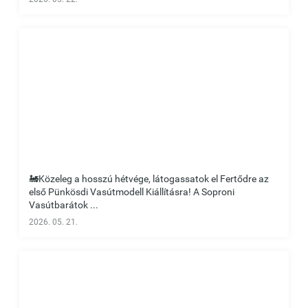
🚂Közeleg a hosszú hétvége, látogassatok el Fertődre az
első Pünkösdi Vasútmodell Kiállításra! A Soproni
Vasútbarátok ...
2026. 05. 21.