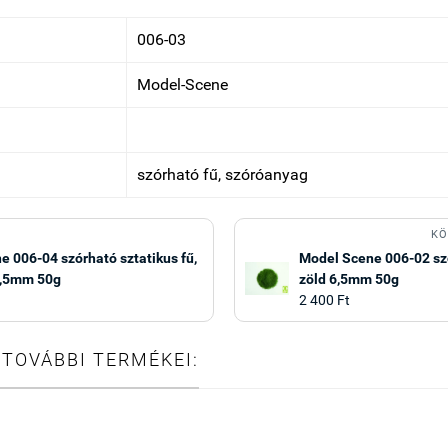
006-03
Model-Scene
szórható fű, szóróanyag
KÖ
 006-04 szórható sztatikus fű,
Model Scene 006-02 szó
6,5mm 50g
zöld 6,5mm 50g
2 400 Ft
 TOVÁBBI TERMÉKEI: