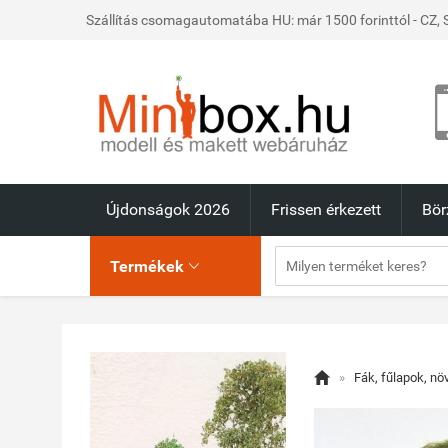
Szállítás csomagautomatába HU: már 1500 forinttól - CZ, S
Újdonságok 2026
Frissen érkezett
Bör
Termékek


»
Fák, fűlapok, nö