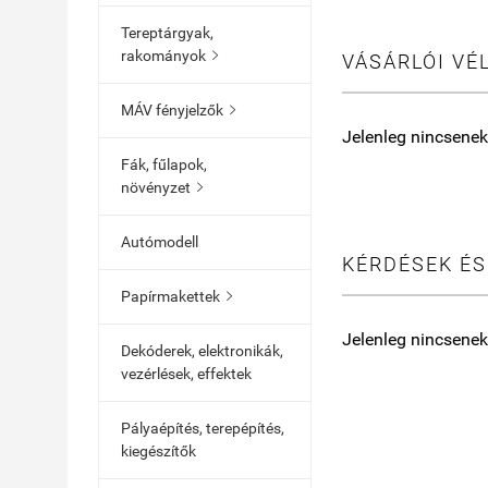
Tereptárgyak,
rakományok

VÁSÁRLÓI VÉ
MÁV fényjelzők

Jelenleg nincsenek
Fák, fűlapok,
növényzet

Autómodell
KÉRDÉSEK ÉS
Papírmakettek

Jelenleg nincsenek
Dekóderek, elektronikák,
vezérlések, effektek
Pályaépítés, terepépítés,
kiegészítők