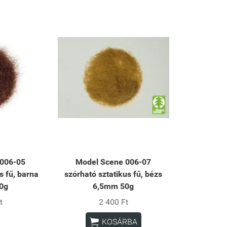
 006-05
Model Scene 006-07
s fű, barna
szórható sztatikus fű, bézs
0g
6,5mm 50g
t
2 400 Ft

KOSÁRBA