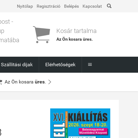

Nyitólap
Regisztráció
Belépés
Kapcsolat
post -

up
Kosár tartalma
matába
Az Ön kosara
üres
.
l
Szállítási díjak
Elérhetőségek



Az Ön kosara
üres
.
3