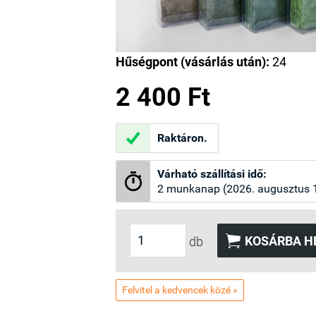
Hűségpont (vásárlás után):
24
2 400 Ft

Raktáron.
Várható szállítási idő:

2 munkanap (2026. augusztus 10

KOSÁRBA H
db
Felvitel a kedvencek közé »