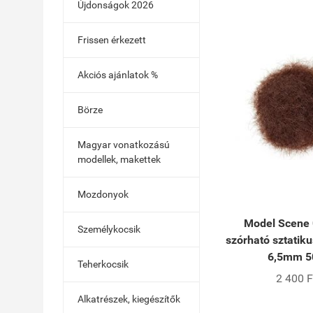
Újdonságok 2026
Frissen érkezett
Akciós ajánlatok %
Börze
Magyar vonatkozású
modellek, makettek
Mozdonyok
Model Scene
Személykocsik
szórható sztatiku
6,5mm 5
Teherkocsik
2 400 F
Alkatrészek, kiegészítők