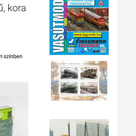
ű, kora
ri színben