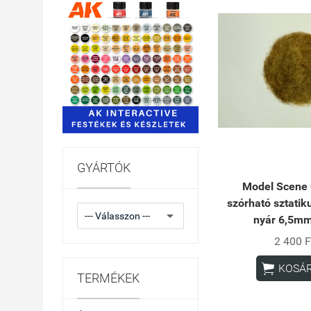
GYÁRTÓK
Model Scene
szórható sztatik
nyár 6,5m
2 400 F

KOSÁ
TERMÉKEK