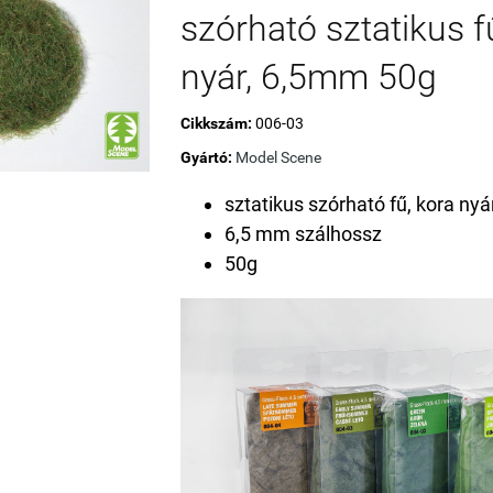
szórható sztatikus f
nyár, 6,5mm 50g
Cikkszám:
006-03
Gyártó:
Model Scene
sztatikus szórható fű, kora nyá
6,5 mm szálhossz
50g