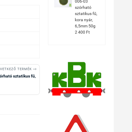
006-03
szórható
sztatikus fű,
kora nyár,
6,5mm 50g
2 400 Ft

VETKEZŐ TERMÉK
rható sztatikus fű,