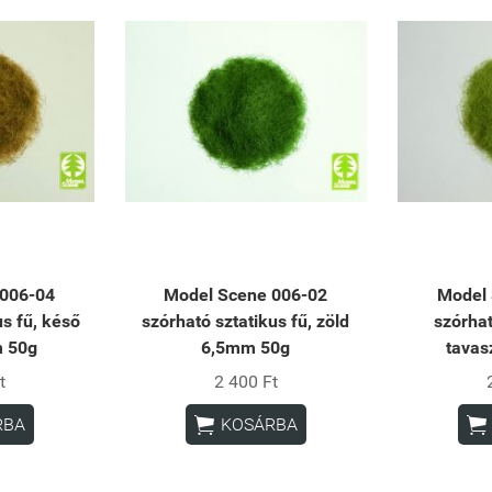
 006-04
Model Scene 006-02
Model 
us fű, késő
szórható sztatikus fű, zöld
szórhat
m 50g
6,5mm 50g
tavas
t
2 400 Ft


RBA
KOSÁRBA