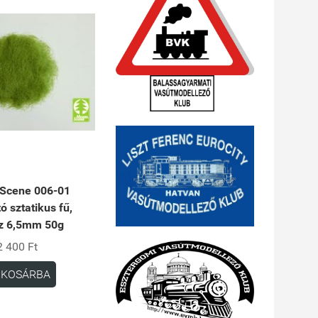
Scene 006-01
ó sztatikus fű,
z 6,5mm 50g
2 400 Ft
KOSÁRBA