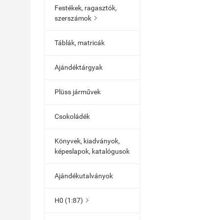
Festékek, ragasztók,
szerszámok

Táblák, matricák
Ajándéktárgyak
Plüss járművek
Csokoládék
Könyvek, kiadványok,
képeslapok, katalógusok
Ajándékutalványok
H0 (1:87)
