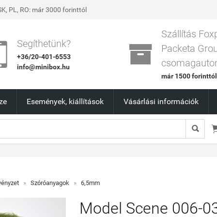
K, PL, RO: már 3000 forinttól
Szállítás Fox


Segíthetünk?
Packeta Gro
+36/20-401-6553
csomagauto
info@minibox.hu
már 1500 forinttó
ze
Események, kiállítások
Vásárlási információk

vényzet
»
Szóróanyagok
»
6,5mm
Model Scene 006-0