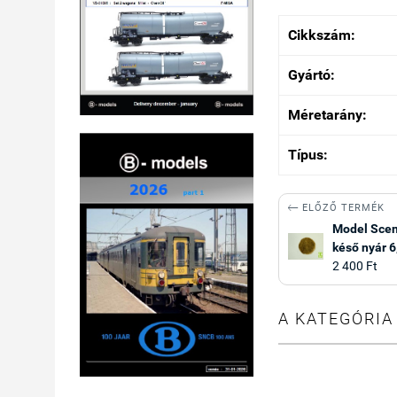
Cikkszám:
Gyártó:
Méretarány:
Típus:

ELŐZŐ TERMÉK
Model Scene
késő nyár 
2 400 Ft
A KATEGÓRIA