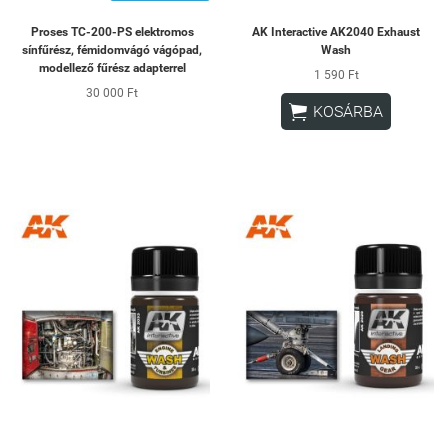
Proses TC-200-PS elektromos
AK Interactive AK2040 Exhaust
sínfűrész, fémidomvágó vágópad,
Wash
modellező fűrész adapterrel
1 590 Ft
30 000 Ft

KOSÁRBA