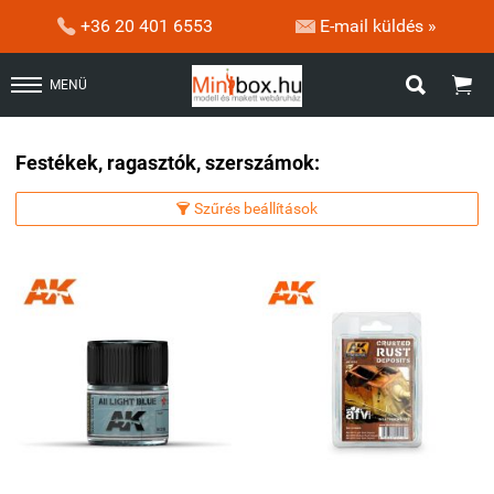


+36 20 401 6553
E-mail küldés »


MENÜ
Festékek, ragasztók, szerszámok:
Szűrés beállítások
