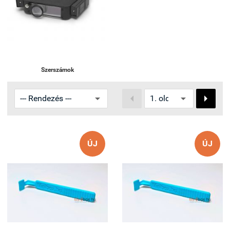
Szerszámok


ÚJ
ÚJ