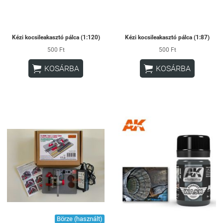
Kézi kocsileakasztó pálca (1:120)
Kézi kocsileakasztó pálca (1:87)
500 Ft
500 Ft


KOSÁRBA
KOSÁRBA
Börze (használt)