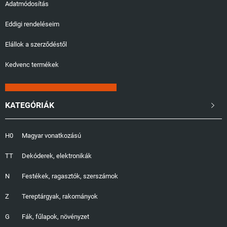
Adatmódosítás
Eddigi rendeléseim
Elállok a szerződéstől
Kedvenc termékek
KATEGÓRIÁK

H0
Magyar vonatkozású
TT
Dekóderek, elektronikák
N
Festékek, ragasztók, szerszámok
Z
Tereptárgyak, rakományok
G
Fák, fűlapok, növényzet