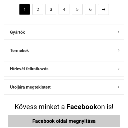
2
3
4
5
6
1

Gyártók

Termékek

Hírlevél feliratkozás

Utoljára megtekintett

Kövess minket a
Facebook
on is!
Facebook oldal megnyitása