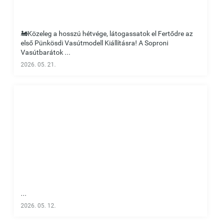
🚂Közeleg a hosszú hétvége, látogassatok el Fertődre az
első Pünkösdi Vasútmodell Kiállításra! A Soproni
Vasútbarátok ...
2026. 05. 21.
...
2026. 05. 12.