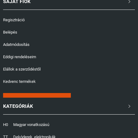
SAJÁT FIÓK

Regisztráció
Belépés
Adatmódosítás
Eddigi rendeléseim
Elállok a szerződéstől
Kedvenc termékek
KATEGÓRIÁK

H0
Magyar vonatkozású
TT
Dekóderek, elektronikák