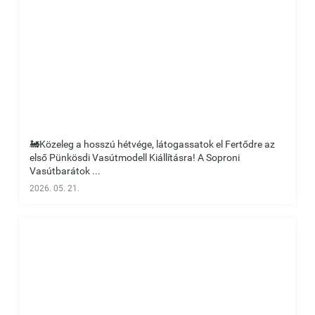
🚂Közeleg a hosszú hétvége, látogassatok el Fertődre az
első Pünkösdi Vasútmodell Kiállításra! A Soproni
Vasútbarátok ...
2026. 05. 21.