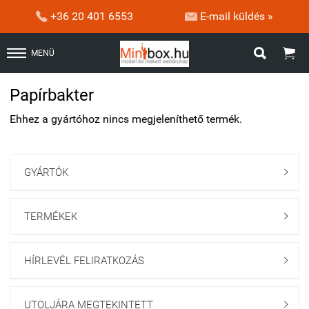


+36 20 401 6553
E-mail küldés »


MENÜ
Papírbakter
Ehhez a gyártóhoz nincs megjeleníthető termék.
GYÁRTÓK

TERMÉKEK

HÍRLEVÉL FELIRATKOZÁS

UTOLJÁRA MEGTEKINTETT
