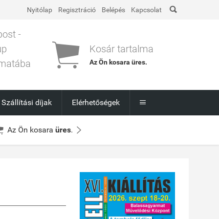

Nyitólap
Regisztráció
Belépés
Kapcsolat
post -

up
Kosár tartalma
matába
Az Ön kosara
üres
.
l
Szállítási díjak
Elérhetőségek



Az Ön kosara
üres
.