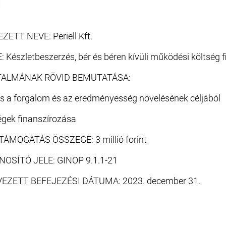
TT NEVE: Periell Kft.
Készletbeszerzés, bér és béren kívüli működési költség 
TALMÁNAK RÖVID BEMUTATÁSA:
és a forgalom és az eredményesség növelésének céljából
égek finanszírozása
ÁMOGATÁS ÖSSZEGE: 3 millió forint
OSÍTÓ JELE: GINOP 9.1.1-21
EZETT BEFEJEZÉSI DÁTUMA: 2023. december 31.