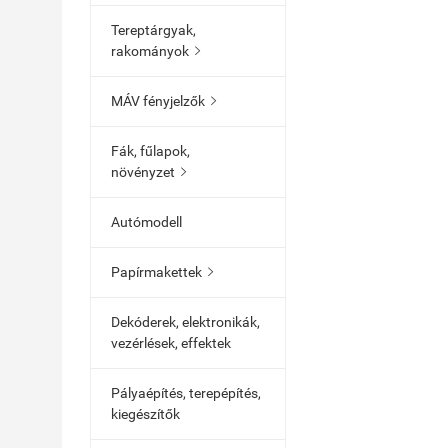
Tereptárgyak,
rakományok

MÁV fényjelzők

Fák, fűlapok,
növényzet

Autómodell
Papírmakettek

Dekóderek, elektronikák,
vezérlések, effektek
Pályaépítés, terepépítés,
kiegészítők