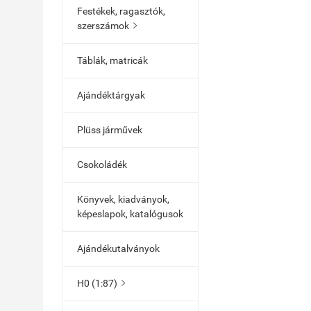
Festékek, ragasztók,
szerszámok

Táblák, matricák
Ajándéktárgyak
Plüss járművek
Csokoládék
Könyvek, kiadványok,
képeslapok, katalógusok
Ajándékutalványok
H0 (1:87)
