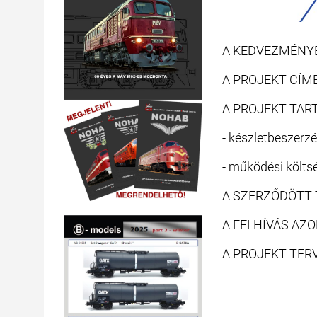
A KEDVEZMÉNYEZE
A PROJEKT CÍME: 
A PROJEKT TAR
- készletbeszerz
- működési költs
A SZERZŐDÖTT T
A FELHÍVÁS AZON
A PROJEKT TERV