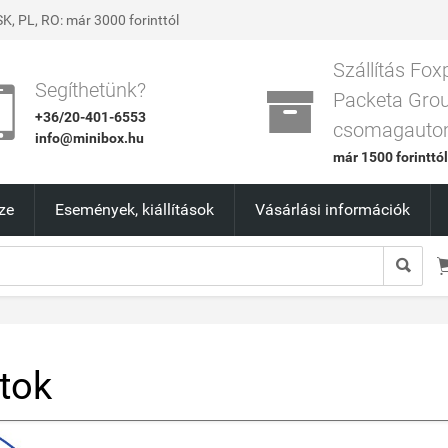
K, PL, RO: már 3000 forinttól
Szállítás Fox


Segíthetünk?
Packeta Gro
+36/20-401-6553
csomagauto
info@minibox.hu
már 1500 forinttó
ze
Események, kiállítások
Vásárlási információk

tok