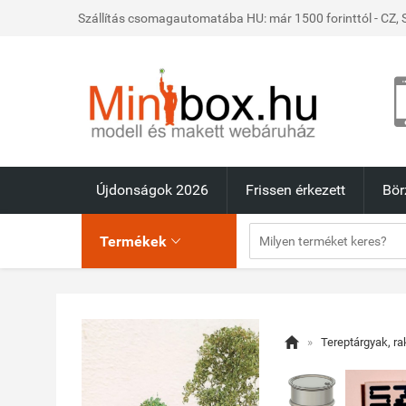
Szállítás csomagautomatába HU: már 1500 forinttól - CZ, S
Újdonságok 2026
Frissen érkezett
Bör
Termékek


»
Tereptárgyak, r