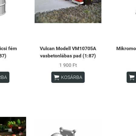
icsi fém
Vulcan Modell VM10705A
Mikromod
87)
vasbetonlábas pad (1:87)
1 900 Ft


RBA
KOSÁRBA