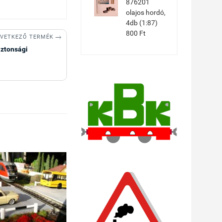
876201
olajos hordó,
4db (1:87)
800 Ft

VETKEZŐ TERMÉK
ztonsági