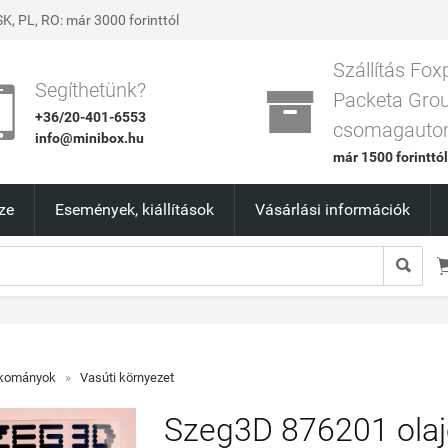
K, PL, RO: már 3000 forinttól
Szállítás Fox


Segíthetünk?
Packeta Gro
+36/20-401-6553
csomagauto
info@minibox.hu
már 1500 forinttó
ze
Események, kiállítások
Vásárlási információk

akományok
»
Vasúti környezet
Szeg3D 876201 olaj