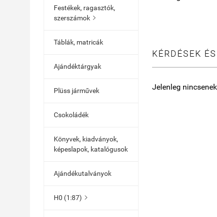
Festékek, ragasztók,
szerszámok

Táblák, matricák
KÉRDÉSEK ÉS
Ajándéktárgyak
Jelenleg nincsenek
Plüss járművek
Csokoládék
Könyvek, kiadványok,
képeslapok, katalógusok
Ajándékutalványok
H0 (1:87)
