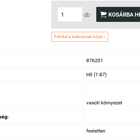

KOSÁRBA H
db
Felvitel a kedvencek közé »
876201
H0 (1:87)
vasúti környezet
ség:
festetlen