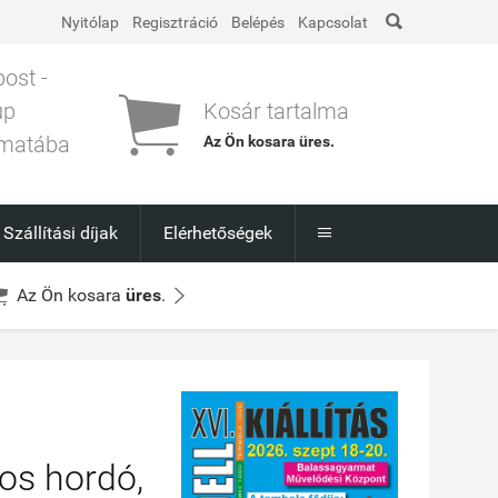

Nyitólap
Regisztráció
Belépés
Kapcsolat
post -

up
Kosár tartalma
matába
Az Ön kosara
üres
.
l
Szállítási díjak
Elérhetőségek



Az Ön kosara
üres
.
os hordó,