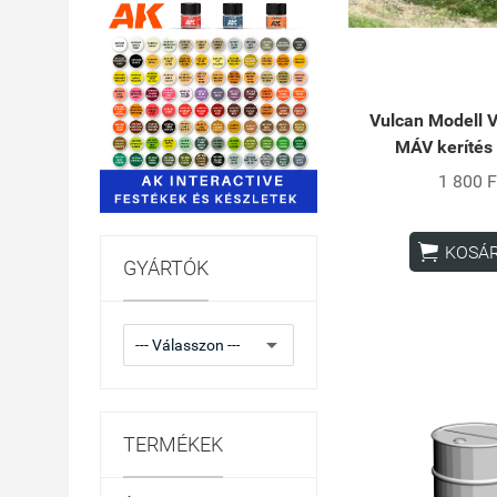
Vulcan Modell
MÁV kerítés 
1 800 F

KOSÁ
GYÁRTÓK
TERMÉKEK