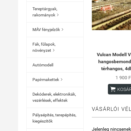
Tereptárgyak,
rakományok

MÁV fényjelzők

Fák, fűlapok,
növényzet

Vulcan Modell
hangosbemondó
Autómodell
térhangos, 4d
1 900 F
Papírmakettek


KOSÁ
Dekóderek, elektronikák,
vezérlések, effektek
VÁSÁRLÓI VÉ
Pályaépítés, terepépítés,
kiegészítők
Jelenleg nincsenek