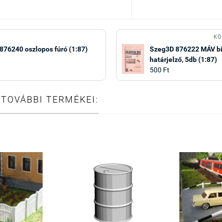
KÖ
876240 oszlopos fúró (1:87)
Szeg3D 876222 MÁV bi
határjelző, 5db (1:87)
500 Ft
 TOVÁBBI TERMÉKEI: