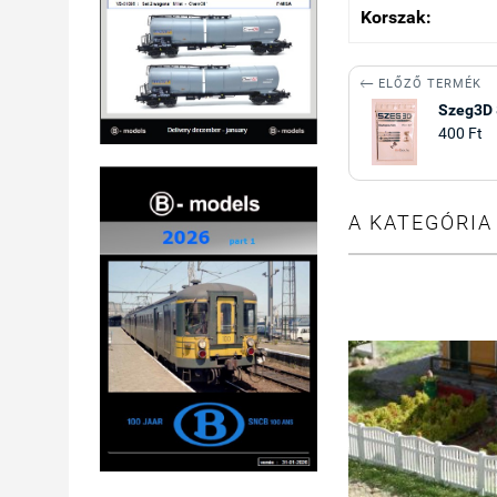
Korszak:

ELŐZŐ TERMÉK
Szeg3D 
400 Ft
A KATEGÓRIA