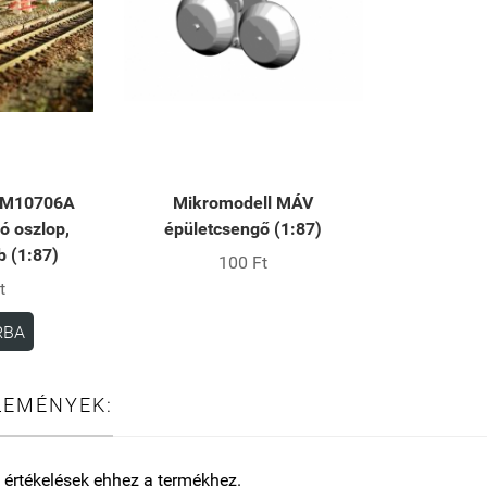
 VM10706A
Mikromodell MÁV
 oszlop,
épületcsengő (1:87)
b (1:87)
100 Ft
t
RBA
LEMÉNYEK:
 értékelések ehhez a termékhez.