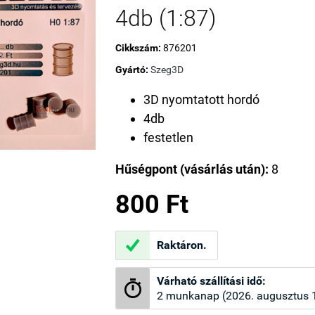
4db (1:87)
Cikkszám:
876201
Gyártó:
Szeg3D
3D nyomtatott hordó
4db
festetlen
Hűségpont (vásárlás után):
8
800 Ft

Raktáron.
Várható szállítási idő:

2 munkanap (2026. augusztus 1