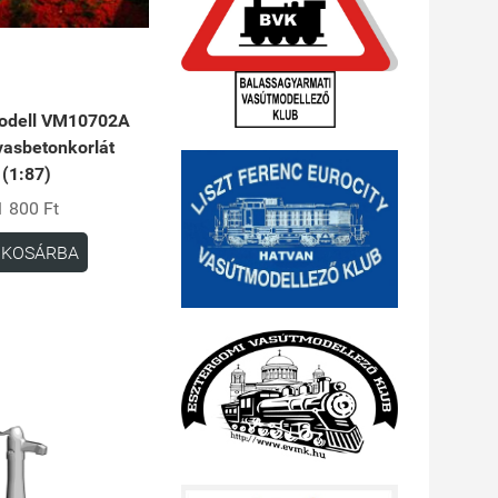
odell VM10702A
vasbetonkorlát
(1:87)
1 800 Ft
KOSÁRBA