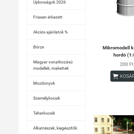
Újdonságok 2026
Frissen érkezett
Akciós ajánlatok %
Börze
Mikromodell k
hordó (1:
Magyar vonatkozású
200 Ft
modellek, makettek

KOSÁ
Mozdonyok
Személykocsik
Teherkocsik
Alkatrészek, kiegészítők