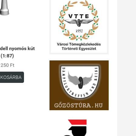
ell nyomós kút
(1:87)
250 Ft
KOSÁRBA