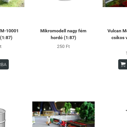
 VM-10001
Mikromodell nagy fém
Vulcan M
(1:87)
hordó (1:87)
csíkos 
t
250 Ft

RBA