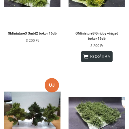
GMiniatureS Gmbt2 bokor 16db
GMiniatureS Gmbby virágzó
bokor 16db
3 200 Ft
3 200 Ft

KOSÁRBA
ÚJ