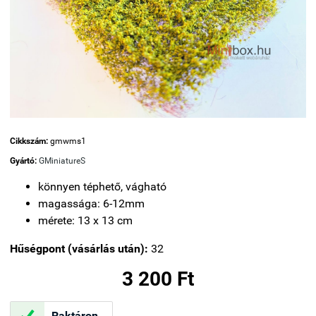
Cikkszám:
gmwms1
Gyártó:
GMiniatureS
könnyen téphető, vágható
magassága: 6-12mm
mérete: 13 x 13 cm
Hűségpont (vásárlás után):
32
3 200 Ft

Raktáron.