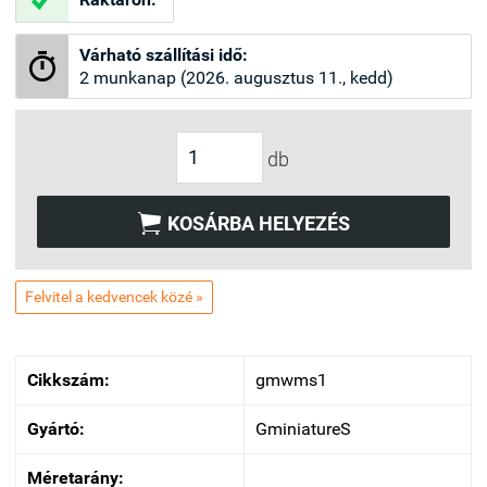
Várható szállítási idő:

2 munkanap (2026. augusztus 11., kedd)
db

KOSÁRBA HELYEZÉS
Felvitel a kedvencek közé »
Cikkszám:
gmwms1
Gyártó:
GminiatureS
Méretarány: