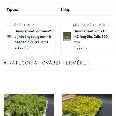
Típus:
fűlap


KÖVETKEZŐ TERMÉK
ELŐZŐ TERMÉK
GminiatureS gmwms2
GminiatureS gms15
aljnövényzet, gyom - k
m2 fenyőfa, 2db, 150
özépzöld (13x13cm)
mm
3 200 Ft
4 990 Ft
A KATEGÓRIA TOVÁBBI TERMÉKEI: