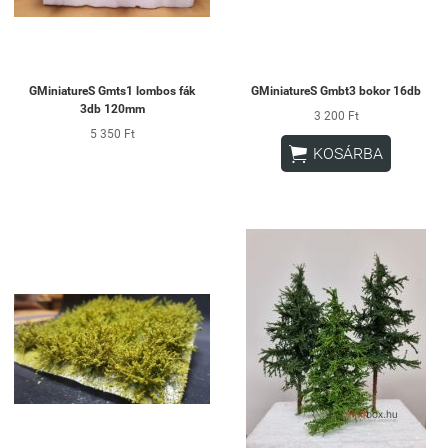
GMiniatureS Gmts1 lombos fák
GMiniatureS Gmbt3 bokor 16db
3db 120mm
3 200 Ft
5 350 Ft

KOSÁRBA