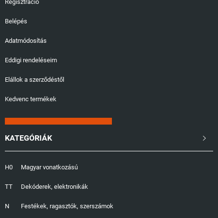
Regisztráció
Belépés
Adatmódosítás
Eddigi rendeléseim
Elállok a szerződéstől
Kedvenc termékek
KATEGÓRIÁK

H0
Magyar vonatkozású
TT
Dekóderek, elektronikák
N
Festékek, ragasztók, szerszámok