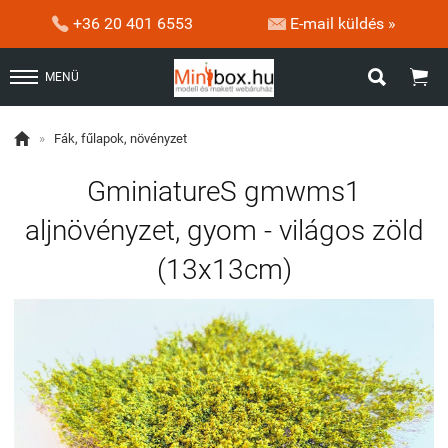


+36 20 401 6553
E-mail küldés »


MENÜ

»
Fák, fűlapok, növényzet
GminiatureS gmwms1
aljnövényzet, gyom - világos zöld
(13x13cm)