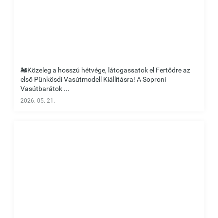
🚂Közeleg a hosszú hétvége, látogassatok el Fertődre az
első Pünkösdi Vasútmodell Kiállításra! A Soproni
Vasútbarátok ...
2026. 05. 21.