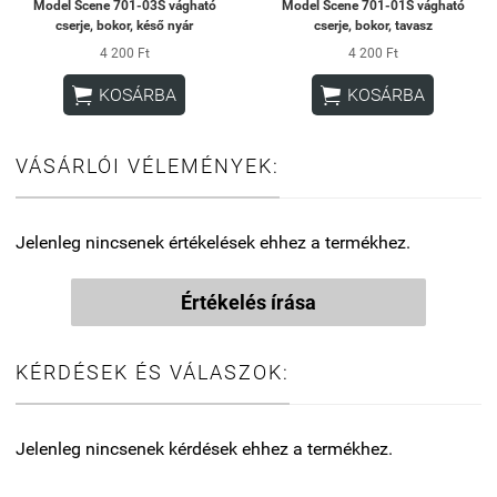
Model Scene 701-03S vágható
Model Scene 701-01S vágható
cserje, bokor, késő nyár
cserje, bokor, tavasz
4 200 Ft
4 200 Ft


KOSÁRBA
KOSÁRBA
VÁSÁRLÓI VÉLEMÉNYEK:
Jelenleg nincsenek értékelések ehhez a termékhez.
Értékelés írása
KÉRDÉSEK ÉS VÁLASZOK:
Jelenleg nincsenek kérdések ehhez a termékhez.