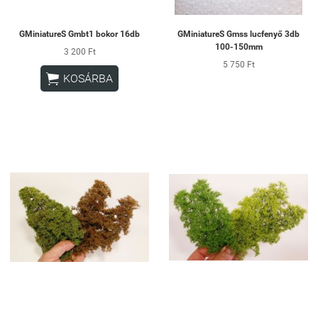
GMiniatureS Gmbt1 bokor 16db
GMiniatureS Gmss lucfenyő 3db
100-150mm
3 200 Ft
5 750 Ft

KOSÁRBA