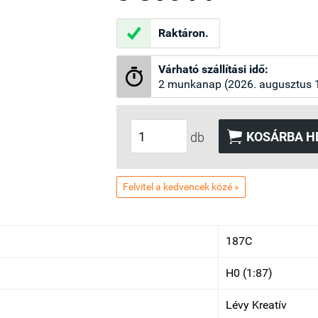

Raktáron.
Várható szállítási idő:

2 munkanap (2026. augusztus 1

KOSÁRBA H
db
Felvitel a kedvencek közé »
187C
H0 (1:87)
Lévy Kreatív