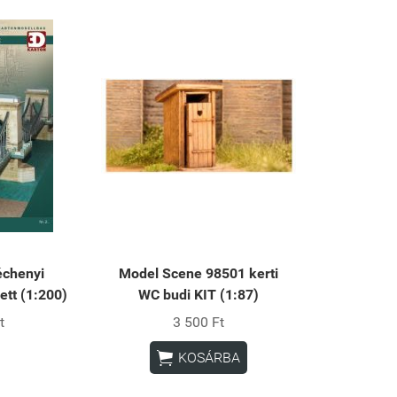
échenyi
Model Scene 98501 kerti
ett (1:200)
WC budi KIT (1:87)
t
3 500 Ft

KOSÁRBA