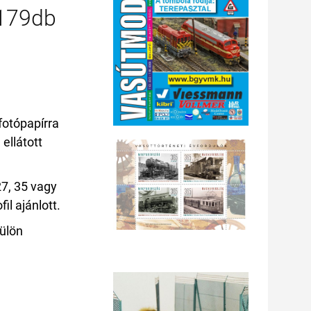
 179db
fotópapírra
ellátott
7, 35 vagy
l ajánlott.
ülön