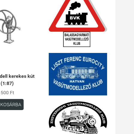
ell kerekes kút
(1:87)
500 Ft
KOSÁRBA