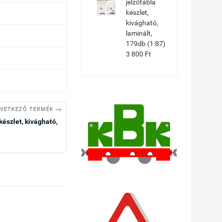
jelzőtábla
készlet,
kivágható,
laminált,
179db (1:87)
3 800 Ft

VETKEZŐ TERMÉK
készlet, kivágható,