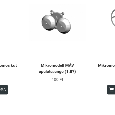
yomós kút
Mikromodell MÁV
Mikromod
épületcsengő (1:87)
100 Ft

RBA