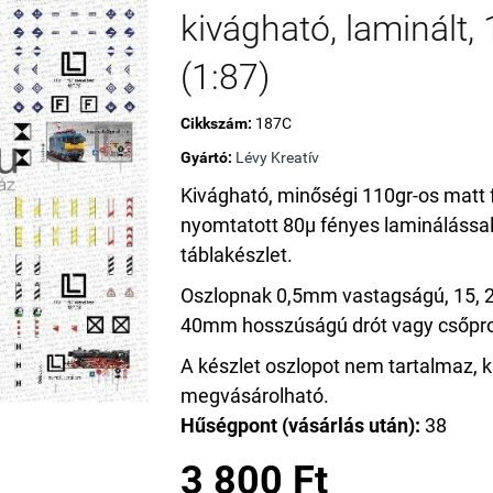
kivágható, laminált,
(1:87)
Cikkszám:
187C
Gyártó:
Lévy Kreatív
Kivágható, minőségi 110gr-os matt 
nyomtatott 80µ fényes laminálással 
táblakészlet.
Oszlopnak 0,5mm vastagságú, 15, 2
40mm hosszúságú drót vagy csőprofi
A készlet oszlopot nem tartalmaz, k
megvásárolható.
Hűségpont (vásárlás után):
38
3 800 Ft