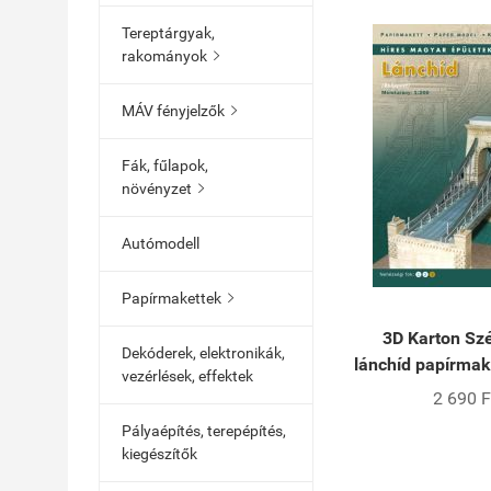
Tereptárgyak,
rakományok

MÁV fényjelzők

Fák, fűlapok,
növényzet

Autómodell
Papírmakettek

3D Karton Sz
Dekóderek, elektronikák,
lánchíd papírmak
vezérlések, effektek
2 690 F
Pályaépítés, terepépítés,
kiegészítők