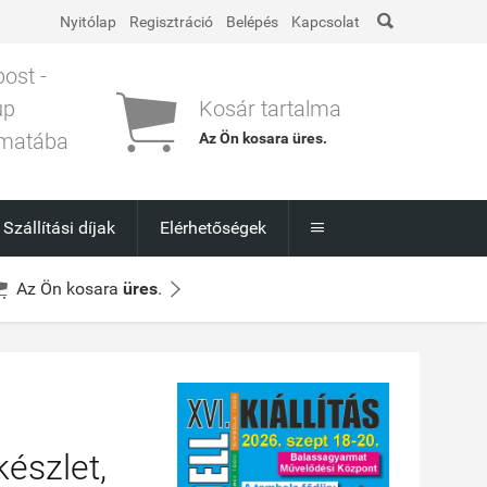

Nyitólap
Regisztráció
Belépés
Kapcsolat
post -

up
Kosár tartalma
matába
Az Ön kosara
üres
.
l
Szállítási díjak
Elérhetőségek



Az Ön kosara
üres
.
készlet,