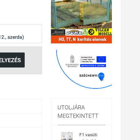
2., szerda)
ELYEZÉS
UTOLJÁRA
MEGTEKINTETT
F1 vasúti