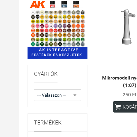
GYÁRTÓK
Mikromodell n
(1:87)
250 Ft

KOSÁ
TERMÉKEK