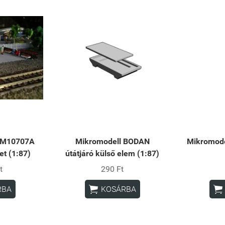
 VM10707A
Mikromodell BODAN
Mikromode
et (1:87)
útátjáró külső elem (1:87)
t
290 Ft


RBA
KOSÁRBA