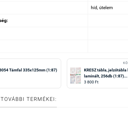
híd, útelem
ség:
KÖ
054 Támfal 335x125mm (1:87)
KRESZ tábla, jelzőtábla 
laminált, 256db (1:87)...
3 800 Ft
 TOVÁBBI TERMÉKEI: