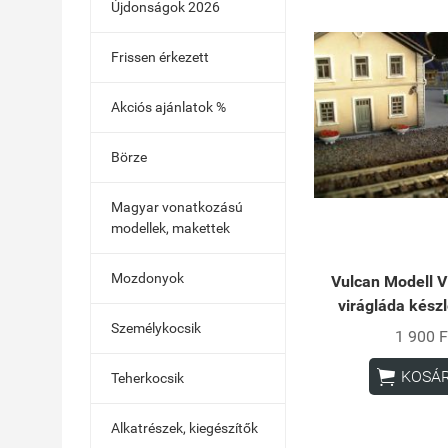
Újdonságok 2026
Frissen érkezett
Akciós ajánlatok %
Börze
Magyar vonatkozású
modellek, makettek
Mozdonyok
Vulcan Modell
virágláda készl
Személykocsik
1 900 F

KOSÁ
Teherkocsik
Alkatrészek, kiegészítők