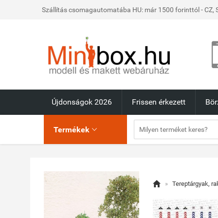
Szállítás csomagautomatába HU: már 1500 forinttól - CZ, S
Újdonságok 2026
Frissen érkezett
Bör
Termékek


»
Tereptárgyak, r