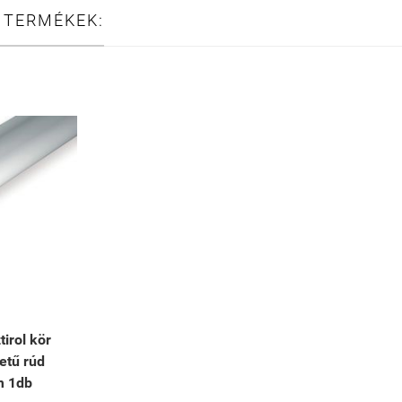
 TERMÉKEK:
irol kör
etű rúd
m 1db