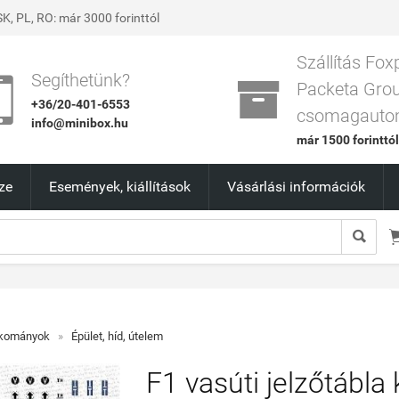
K, PL, RO: már 3000 forinttól
Szállítás Fox


Segíthetünk?
Packeta Gro
+36/20-401-6553
csomagauto
info@minibox.hu
már 1500 forinttó
ze
Események, kiállítások
Vásárlási információk

akományok
»
Épület, híd, útelem
F1 vasúti jelzőtábla 