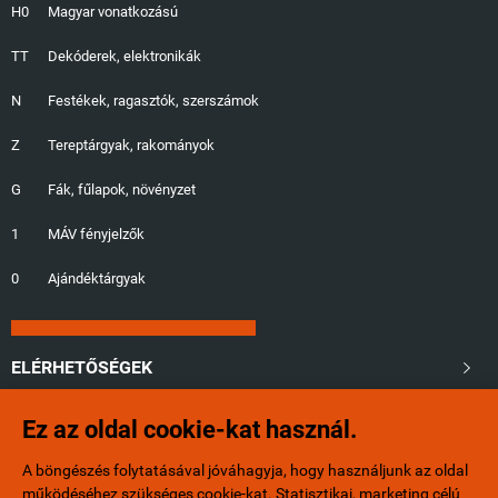
H0
Magyar vonatkozású
TT
Dekóderek, elektronikák
N
Festékek, ragasztók, szerszámok
Z
Tereptárgyak, rakományok
G
Fák, fűlapok, növényzet
1
MÁV fényjelzők
0
Ajándéktárgyak
ELÉRHETŐSÉGEK

Ez az oldal cookie-kat használ.
+36/20-401-6553
A böngészés folytatásával jóváhagyja, hogy használjunk az oldal
info@minibox.hu
működéséhez szükséges cookie-kat. Statisztikai, marketing célú