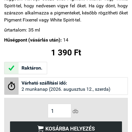
Spirit-tel, hogy nedvesen vigye fel őket. Ha úgy dönt, hogy
szárazon alkalmazza a pigmenteket, később rögzítheti őket
Pigment Fixerrel vagy White Spirit-tel.
űrtartalom: 35 ml
Hűségpont (vásárlás után):
14
1 390 Ft

Raktáron.
Várható szállítási idő:

2 munkanap (2026. augusztus 12., szerda)
db

KOSÁRBA HELYEZÉS