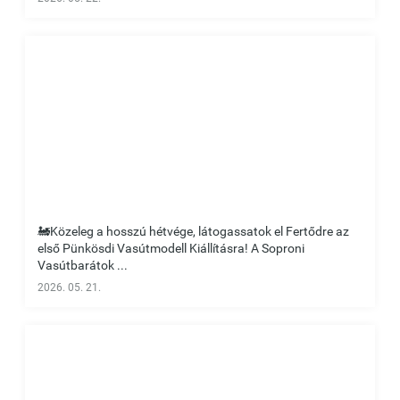
🚂Közeleg a hosszú hétvége, látogassatok el Fertődre az
első Pünkösdi Vasútmodell Kiállításra! A Soproni
Vasútbarátok ...
2026. 05. 21.