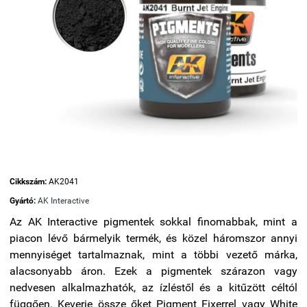
Cikkszám:
AK2041
Gyártó:
AK Interactive
Az AK Interactive pigmentek sokkal finomabbak, mint a
piacon lévő bármelyik termék, és közel háromszor annyi
mennyiséget tartalmaznak, mint a többi vezető márka,
alacsonyabb áron. Ezek a pigmentek szárazon vagy
nedvesen alkalmazhatók, az ízléstől és a kitűzött céltól
függően. Keverje össze őket Pigment Fixerrel vagy White