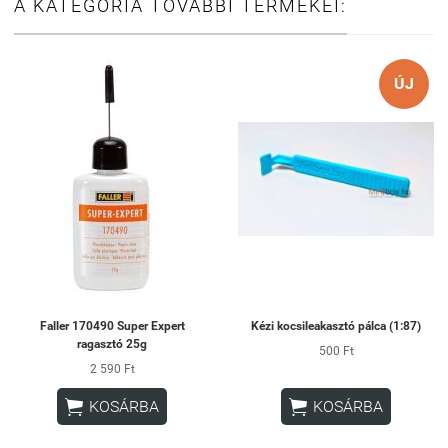
A KATEGÓRIA TOVÁBBI TERMÉKEI:
ÚJ
Faller 170490 Super Expert
Kézi kocsileakasztó pálca (1:87)
ragasztó 25g
500 Ft
2 590 Ft


KOSÁRBA
KOSÁRBA