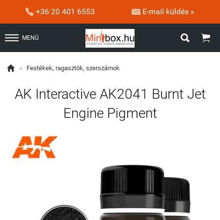


+36 20 401 6553
E-mail küldés »


MENÜ

»
Festékek, ragasztók, szerszámok
AK Interactive AK2041 Burnt Jet
Engine Pigment