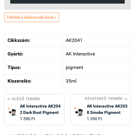
Felvitel a kedvencek közé »
Cikkszám:
AK2041
Gyártó:
AK Interactive
Típus:
pigment
Kiszerelés:
35ml


KÖVETKEZŐ TERMÉK
ELŐZŐ TERMÉK
AK Interactive AK204
AK Interactive AK203
2 Dark Rust Pigment
8 Smoke Pigment
1 590 Ft
1 390 Ft