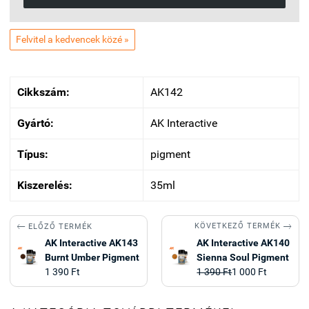
Felvitel a kedvencek közé »
Cikkszám:
AK142
Gyártó:
AK Interactive
Típus:
pigment
Kiszerelés:
35ml


KÖVETKEZŐ TERMÉK
ELŐZŐ TERMÉK
AK Interactive AK143
AK Interactive AK140
Burnt Umber Pigment
Sienna Soul Pigment
1 390 Ft
1 390 Ft
1 000 Ft