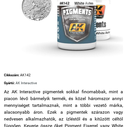
Cikkszám:
AK142
Gyártó:
AK Interactive
Az AK Interactive pigmentek sokkal finomabbak, mint a
piacon lévő bármelyik termék, és közel háromszor annyi
mennyiséget tartalmaznak, mint a többi vezető márka,
alacsonyabb áron. Ezek a pigmentek szárazon vagy
nedvesen alkalmazhatók, az ízléstől és a kitűzött céltól
függően. Keverje össze őket Pigment Fixerrel vagy White