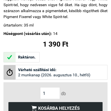
Spirit-tel, hogy nedvesen vigye fel őket. Ha úgy dönt, hogy
szárazon alkalmazza a pigmenteket, később rögzítheti őket
Pigment Fixerrel vagy White Spirit-tel.
űrtartalom: 35 ml
Hűségpont (vásárlás után):
14
1 390 Ft

Raktáron.
Várható szállítási idő:

2 munkanap (2026. augusztus 10., hétfő)
db

KOSÁRBA HELYEZÉS