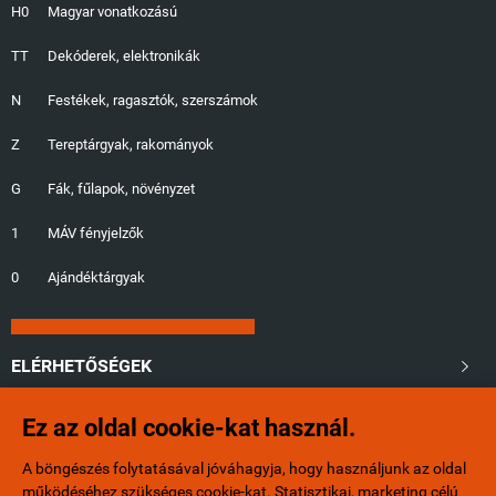
H0
Magyar vonatkozású
TT
Dekóderek, elektronikák
N
Festékek, ragasztók, szerszámok
Z
Tereptárgyak, rakományok
G
Fák, fűlapok, növényzet
1
MÁV fényjelzők
0
Ajándéktárgyak
ELÉRHETŐSÉGEK

Ez az oldal cookie-kat használ.
+36/20-401-6553
A böngészés folytatásával jóváhagyja, hogy használjunk az oldal
info@minibox.hu
működéséhez szükséges cookie-kat. Statisztikai, marketing célú