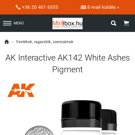


+36 20 401 6553
E-mail küldés »


MENÜ

»
Festékek, ragasztók, szerszámok
AK Interactive AK142 White Ashes
Pigment