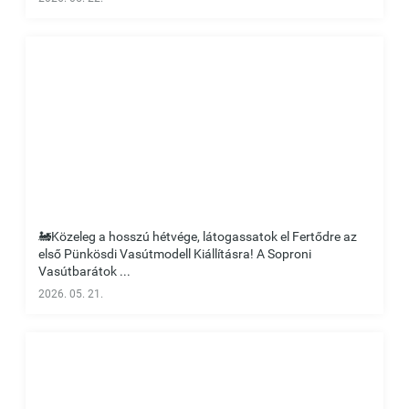
🚂Közeleg a hosszú hétvége, látogassatok el Fertődre az
első Pünkösdi Vasútmodell Kiállításra! A Soproni
Vasútbarátok ...
2026. 05. 21.