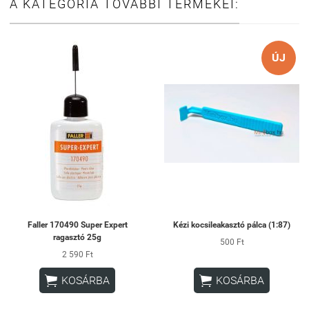
A KATEGÓRIA TOVÁBBI TERMÉKEI:
ÚJ
Faller 170490 Super Expert
Kézi kocsileakasztó pálca (1:87)
ragasztó 25g
500 Ft
2 590 Ft


KOSÁRBA
KOSÁRBA