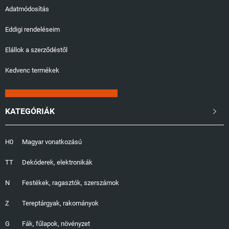
Adatmódosítás
Eddigi rendeléseim
Elállok a szerződéstől
Kedvenc termékek
KATEGÓRIÁK

H0
Magyar vonatkozású
TT
Dekóderek, elektronikák
N
Festékek, ragasztók, szerszámok
Z
Tereptárgyak, rakományok
G
Fák, fűlapok, növényzet