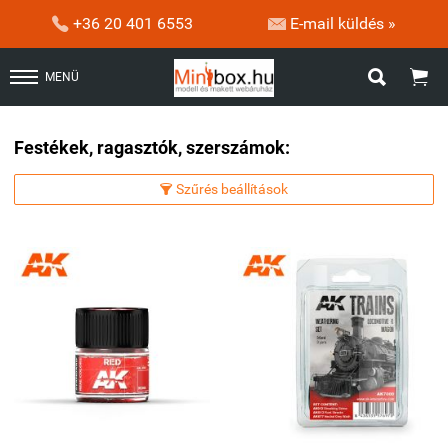


+36 20 401 6553
E-mail küldés »


MENÜ
Festékek, ragasztók, szerszámok:
Szűrés beállítások
