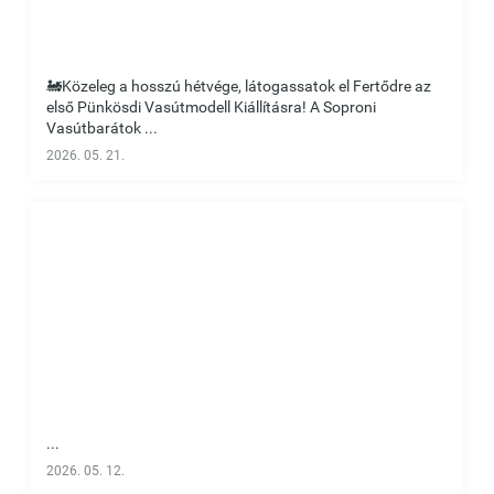
🚂Közeleg a hosszú hétvége, látogassatok el Fertődre az
első Pünkösdi Vasútmodell Kiállításra! A Soproni
Vasútbarátok ...
2026. 05. 21.
...
2026. 05. 12.