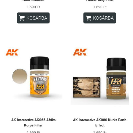
1 690 Ft
1 690 Ft


KOSÁRBA
KOSÁRBA
AK Interactive AK065 Afrika
AK Interactive AK080 Kurks Earth
Korps Filter
Effect
1 690 Ft
1 690 Ft