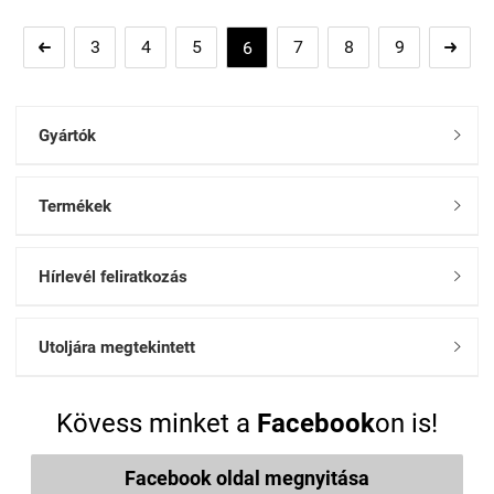
3
4
5
7
8
9
6


Gyártók

Termékek

Hírlevél feliratkozás

Utoljára megtekintett

Kövess minket a
Facebook
on is!
Facebook oldal megnyitása