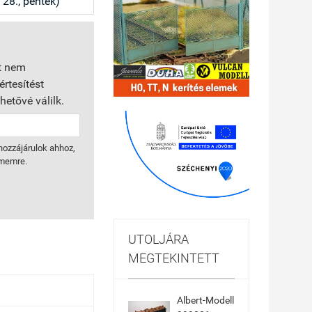
28., péntek)
rt nem
rtesítést
etővé válilk.
hozzájárulok ahhoz,
ímemre.
UTOLJÁRA
MEGTEKINTETT
Albert-Modell