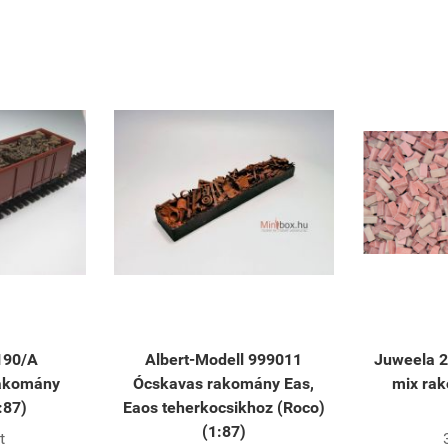
190/A
Albert-Modell 999011
Juweela 2
rakomány
Ócskavas rakomány Eas,
mix ra
:87)
Eaos teherkocsikhoz (Roco)
(1:87)
t