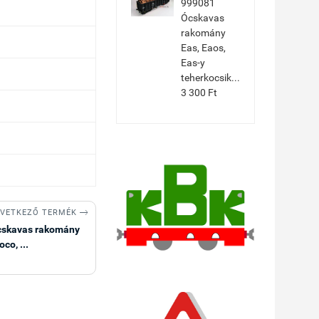
999081
Ócskavas
rakomány
Eas, Eaos,
Eas-y
teherkocsik...
3 300 Ft

VETKEZŐ TERMÉK
cskavas rakomány
co, ...