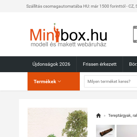
Szállítás csomagautomatába HU: már 1500 forinttól - CZ, S
Újdonságok 2026
Frissen érkezett
Bör
Termékek


»
Tereptárgyak, r