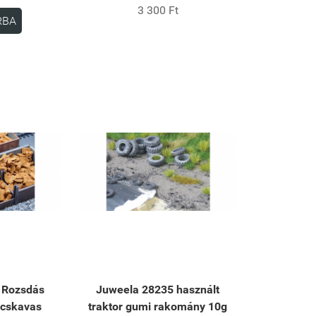
3 300 Ft
RBA
 Rozsdás
Juweela 28235 használt
ócskavas
traktor gumi rakomány 10g