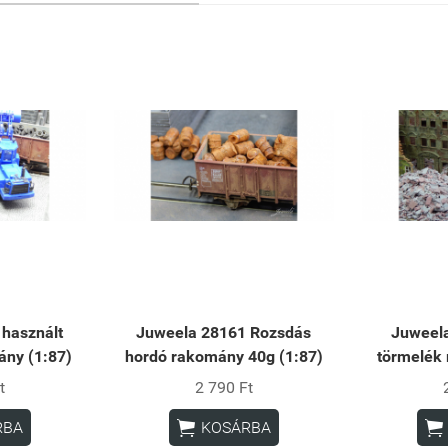
használt
Juweela 28161 Rozsdás
Juweela
ny (1:87)
hordó rakomány 40g (1:87)
törmelék
t
2 790 Ft


RBA
KOSÁRBA