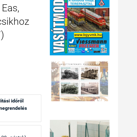
Eas,
csikhoz
)
ítási időről
 megrendelés