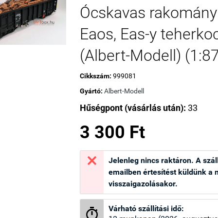
Ócskavas rakomány 
Eaos, Eas-y teherko
(Albert-Modell) (1:87
Cikkszám:
999081
Gyártó:
Albert-Modell
Hűségpont (vásárlás után):
33
3 300 Ft

Jelenleg nincs raktáron. A száll
emailben értesítést küldünk a
visszaigazolásakor.
Várható szállítási idő:
