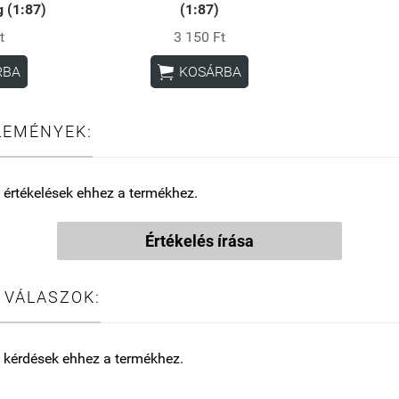
 (1:87)
(1:87)
t
3 150 Ft

RBA
KOSÁRBA
LEMÉNYEK:
 értékelések ehhez a termékhez.
Értékelés írása
 VÁLASZOK:
 kérdések ehhez a termékhez.