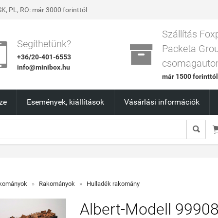
K, PL, RO: már 3000 forinttól
Szállítás Fox


Segíthetünk?
Packeta Gro
+36/20-401-6553
csomagauto
info@minibox.hu
már 1500 forinttó
ze
Események, kiállítások
Vásárlási információk

akományok
»
Rakományok
»
Hulladék rakomány
Albert-Modell 9990