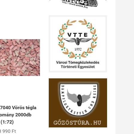
7040 Vörös tégla
komány 2000db
(1:72)
3 990 Ft