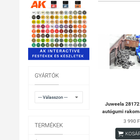
GYÁRTÓK
Juweela 28172 
autógumi rakomá
3 990 F
TERMÉKEK

KOSÁ