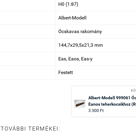
H0 (1:87)
Albert-Modell
Ócskavas rakomány
144,7x29,5x21,3 mm
Eas, Eaos, Eas-y
Festett
KÖ
Albert-Modell 999061 Ó
Eanos teherkocsikhoz (Ro
3 300 Ft
 TOVÁBBI TERMÉKEI: