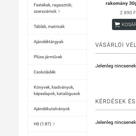
rakomány 30g
Festékek, ragasztók,
szerszámok

2 890 F

KOSÁ
Táblák, matricák
Ajándéktárgyak
VÁSÁRLÓI VÉ
Plüss járművek
Jelenleg nincsenek
Csokoládék
Könyvek, kiadványok,
képeslapok, katalógusok
KÉRDÉSEK ÉS
Ajándékutalványok
Jelenleg nincsenek
H0 (1:87)
