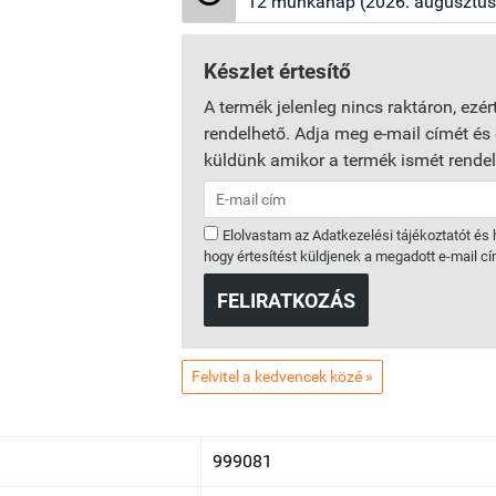
12 munkanap (2026. augusztus 
Készlet értesítő
A termék jelenleg nincs raktáron, ezé
rendelhető. Adja meg e-mail címét és é
küldünk amikor a termék ismét rendelh
Elolvastam az
Adatkezelési tájékoztatót
és 
hogy értesítést küldjenek a megadott e-mail c
FELIRATKOZÁS
Felvitel a kedvencek közé »
999081