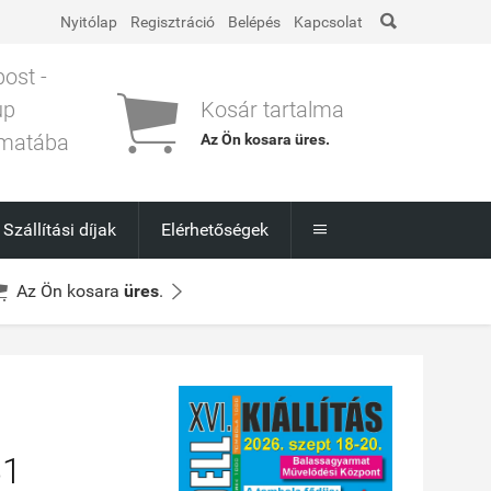

Nyitólap
Regisztráció
Belépés
Kapcsolat
post -

up
Kosár tartalma
matába
Az Ön kosara
üres
.
l
Szállítási díjak
Elérhetőségek



Az Ön kosara
üres
.
81