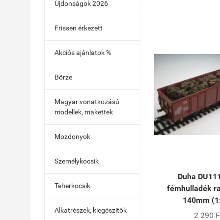
Újdonságok 2026
Frissen érkezett
Akciós ajánlatok %
Börze
Magyar vonatkozású
modellek, makettek
Mozdonyok
Személykocsik
Duha DU11
Teherkocsik
fémhulladék 
140mm (1
Alkatrészek, kiegészítők
2 290 F