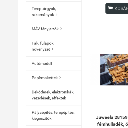

KOSÁ
Tereptárgyak,
rakományok

MÁV fényjelzők

Fák, fűlapok,
növényzet

Autómodell
Papírmakettek

Dekóderek, elektronikák,
vezérlések, effektek
Pályaépítés, terepépítés,
Juweela 28159
kiegészítők
fémhulladék, 