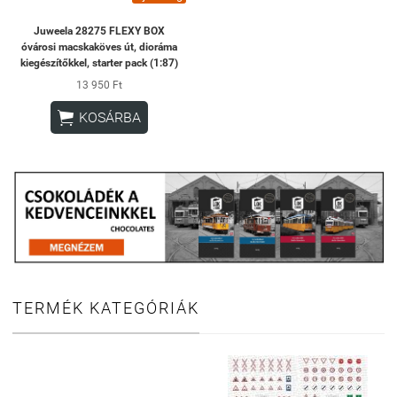
Juweela 28275 FLEXY BOX
óvárosi macskaköves út, dioráma
kiegészítőkkel, starter pack (1:87)
13 950 Ft

KOSÁRBA
TERMÉK KATEGÓRIÁK