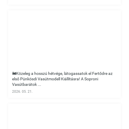
🚂Közeleg a hosszú hétvége, látogassatok el Fertődre az
első Pünkösdi Vasútmodell Kiállításra! A Soproni
Vasútbarátok ...
2026. 05. 21.