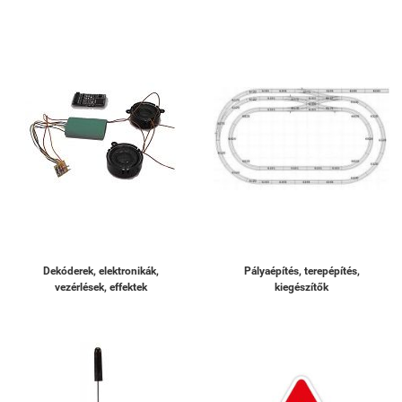
Dekóderek, elektronikák,
Pályaépítés, terepépítés,
vezérlések, effektek
kiegészítők