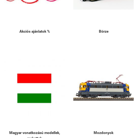
Akciós ajánlatok %
Börze
Magyar vonatkozású modellek,
Mozdonyok