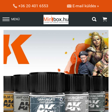


+36 20 401 6553
E-mail küldés »


MENÜ