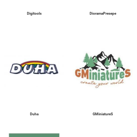
Digitools
DioramaPresepe
Duha
GMiniatureS