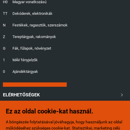
H0
Magyar vonatkozású
TT
Dekóderek, elektronikák
N
Festékek, ragasztók, szerszámok
Z
Tereptárgyak, rakományok
G
Fák, fűlapok, növényzet
1
MÁV fényjelzők
0
Ajándéktárgyak
ELÉRHETŐSÉGEK

Ez az oldal cookie-kat használ.
+36/20-401-6553
A böngészés folytatásával jóváhagyja, hogy használjunk az oldal
info@minibox.hu
működéséhez szükséges cookie-kat. Statisztikai, marketing célú