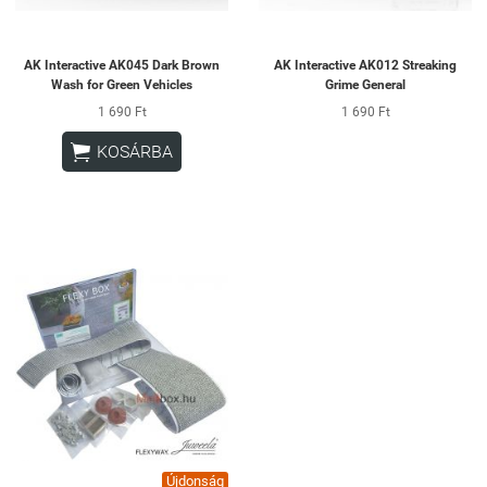
AK Interactive AK045 Dark Brown
AK Interactive AK012 Streaking
Wash for Green Vehicles
Grime General
1 690 Ft
1 690 Ft

KOSÁRBA
Újdonság