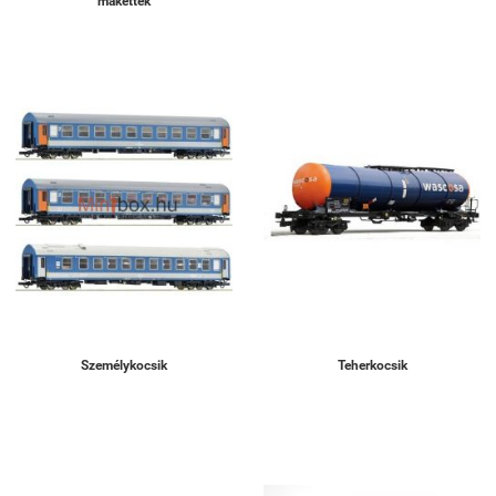
makettek
Személykocsik
Teherkocsik