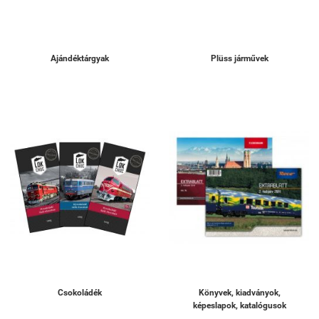
Ajándéktárgyak
Plüss járművek
Csokoládék
Könyvek, kiadványok,
képeslapok, katalógusok